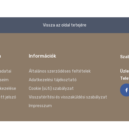
Vissza az oldal tetejére
m
Információk
Szab
adatai
Általános szerződéses feltételek
Üzle
Tel
seim
Adatkezelési tájékoztató
kezelése
Cookie (süti) szabályzat
ett jelszó
Visszatérítési és visszaküldési szabályzat
Impresszum