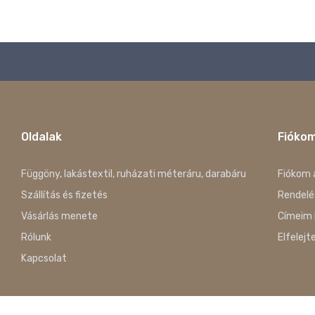
Oldalak
Fióko
Függöny, lakástextil, ruházati méteráru, darabáru
Fiókom 
Szállítás és fizetés
Rendelé
Vásárlás menete
Címeim 
Rólunk
Elfelejt
Kapcsolat