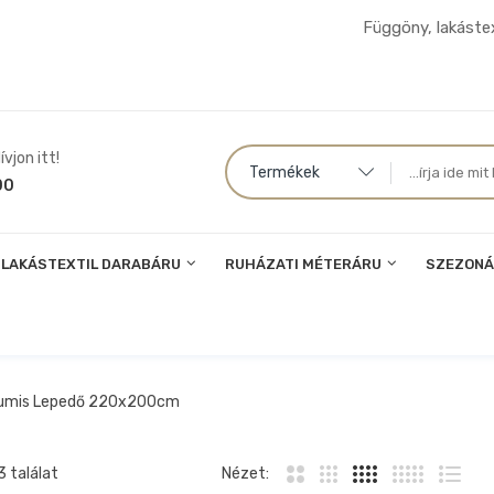
Függöny, lakástex
vjon itt!
Termékek
00
LAKÁSTEXTIL DARABÁRU
RUHÁZATI MÉTERÁRU
SZEZONÁ
umis Lepedő 220x200cm
 találat
Nézet: