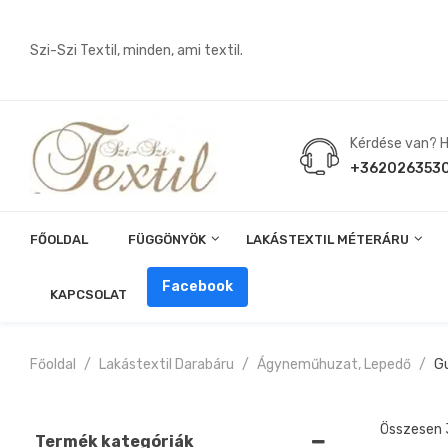
Szi-Szi Textil, minden, ami textil.
Kérdése van? Hí
+362026353
FŐOLDAL
FÜGGÖNYÖK
LAKÁSTEXTIL MÉTERÁRU
Angin, Pelenka, Milonó, Pul Anyagok
Facebook
KAPCSOLAT
Főoldal
Lakástextil Darabáru
Ágyneműhuzat, Lepedő
G
Összesen 3
Termék kategóriák