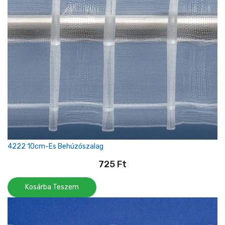
4222 10cm-Es Behúzószalag
725
Ft
Kosárba Teszem