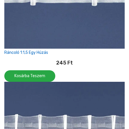
Ráncoló 1:1,5 Egy Húzás
245
Ft
Kosárba Teszem