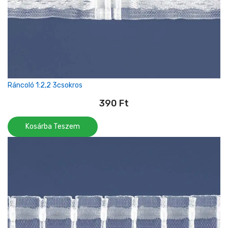
Ráncoló 1:2,2 3csokros
390
Ft
Kosárba Teszem