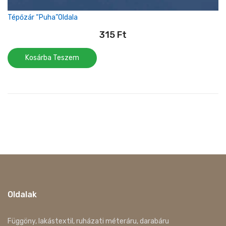
Tépőzár “puha”oldala
315
Ft
Kosárba Teszem
Oldalak
Függöny, lakástextil, ruházati méteráru, darabáru