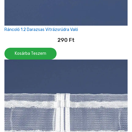
Ráncoló 1:2 Darazsas Vitrázsrúdra Való
290
Ft
Kosárba Teszem