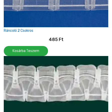
Ráncoló 2 Csokros
485
Ft
Kosárba Teszem