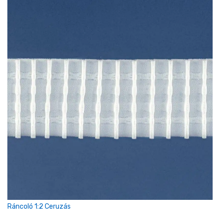
Ráncoló 1:2 Ceruzás