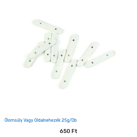
Ólomsúly Vagy Oldalnehezék 25g/db
650
Ft