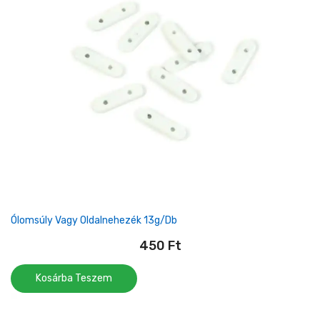
Ólomsúly Vagy Oldalnehezék 13g/db
450
Ft
Kosárba Teszem