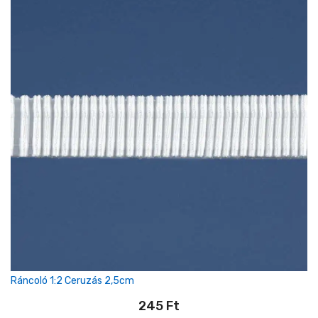
Ráncoló 1:2 Ceruzás 2,5cm
245
Ft