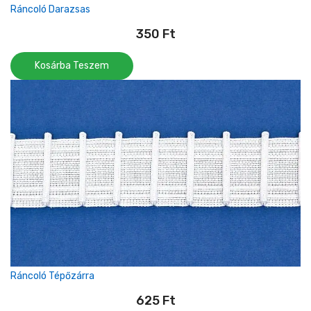
Ráncoló Darazsas
350
Ft
Kosárba Teszem
Ráncoló Tépőzárra
625
Ft