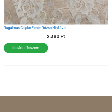
Rugalmas Csipke Fehér Rózsa Mintával
2,380
Ft
Kosárba Teszem