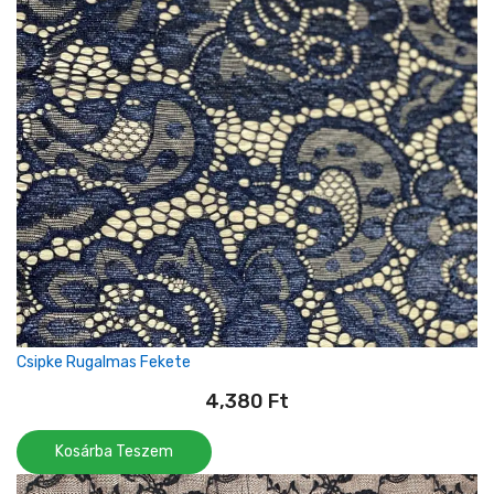
Csipke Rugalmas Fekete
4,380
Ft
Kosárba Teszem