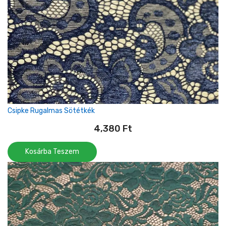
Csipke Rugalmas Sötétkék
4,380
Ft
Kosárba Teszem