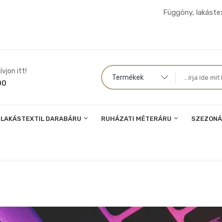
Függöny, lakástex
vjon itt!
Termékek
00
LAKÁSTEXTIL DARABÁRU
RUHÁZATI MÉTERÁRU
SZEZONÁ