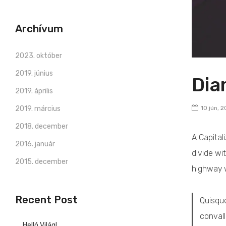
Archívum
2023. október
2019. június
Dia
2019. április
2019. március
10 jún, 
2018. december
A Capitali
2016. január
divide wi
2015. december
highway w
Recent Post
Quisque
convall
Helló Világ!