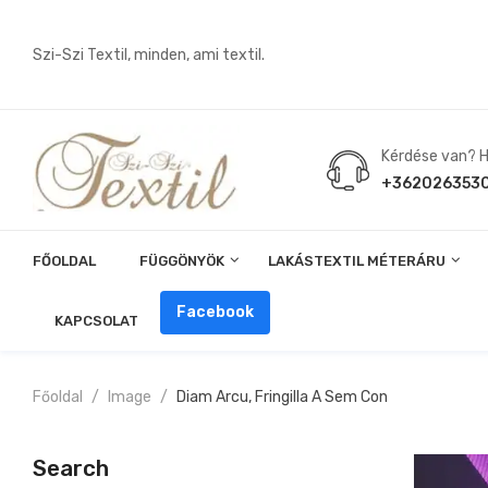
Szi-Szi Textil, minden, ami textil.
Kérdése van? Hí
+362026353
FŐOLDAL
FÜGGÖNYÖK
LAKÁSTEXTIL MÉTERÁRU
Angin, Pelenka, Milonó, Pul Anyagok
Facebook
KAPCSOLAT
Főoldal
Image
Diam Arcu, Fringilla A Sem Con
Search