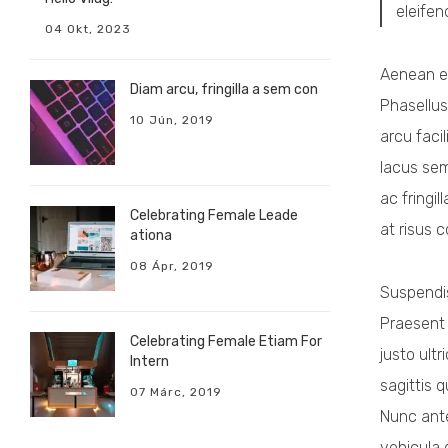
eleifen
04 Okt, 2023
Aenean et
Diam arcu, fringilla a sem con
Phasellus
10 Jún, 2019
arcu faci
lacus sem
ac fringi
Celebrating Female Leade
at risus c
ationa
08 Ápr, 2019
Suspendis
Praesent 
Celebrating Female Etiam For
justo ultr
Intern
sagittis 
07 Márc, 2019
Nunc ante
vehicula 