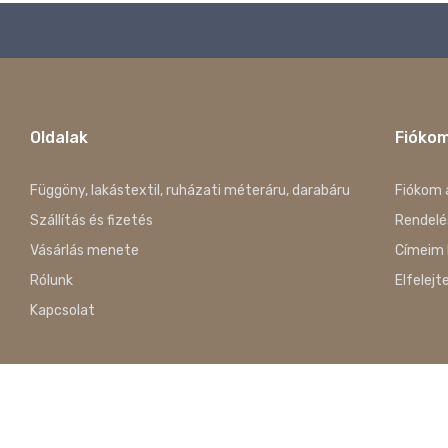
Oldalak
Fióko
Függöny, lakástextil, ruházati méteráru, darabáru
Fiókom 
Szállítás és fizetés
Rendelé
Vásárlás menete
Címeim 
Rólunk
Elfelejt
Kapcsolat
Copyright © 2023. Szabados-Szilvási Ivett Gyöngyi EV. Minden Jo