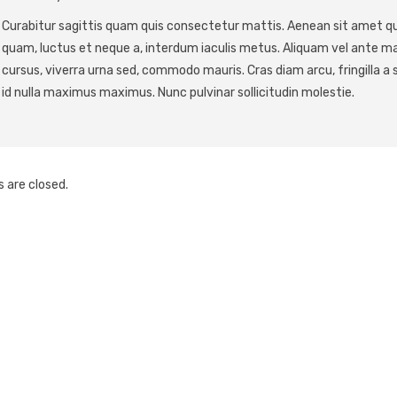
Curabitur sagittis quam quis consectetur mattis. Aenean sit amet qu
quam, luctus et neque a, interdum iaculis metus. Aliquam vel ante mat
cursus, viverra urna sed, commodo mauris. Cras diam arcu, fringilla a 
id nulla maximus maximus. Nunc pulvinar sollicitudin molestie.
are closed.