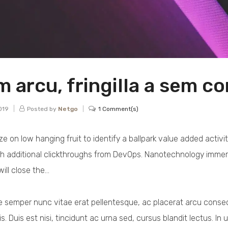
m arcu, fringilla a sem co
Posted by
Netgo
2019
1 Comment(s)
ze on low hanging fruit to identify a ballpark value added activit
th additional clickthroughs from DevOps. Nanotechnology immer
ill close the…
 semper nunc vitae erat pellentesque, ac placerat arcu consecte
is. Duis est nisi, tincidunt ac urna sed, cursus blandit lectus. In 