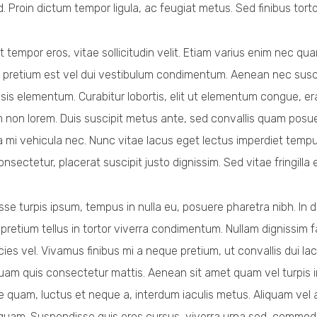
d. Proin dictum tempor ligula, ac feugiat metus. Sed finibus tort
 tempor eros, vitae sollicitudin velit. Etiam varius enim nec quam
 pretium est vel dui vestibulum condimentum. Aenean nec suscip
lisis elementum. Curabitur lobortis, elit ut elementum congue, er
 non lorem. Duis suscipit metus ante, sed convallis quam posuere
lla mi vehicula nec. Nunc vitae lacus eget lectus imperdiet tem
onsectetur, placerat suscipit justo dignissim. Sed vitae fringilla
se turpis ipsum, tempus in nulla eu, posuere pharetra nibh. In di
pretium tellus in tortor viverra condimentum. Nullam dignissim fa
icies vel. Vivamus finibus mi a neque pretium, ut convallis dui laci
quam quis consectetur mattis. Aenean sit amet quam vel turpis i
 quam, luctus et neque a, interdum iaculis metus. Aliquam vel an
quam. Suspendisse quis eros cursus, viverra urna sed, commodo 