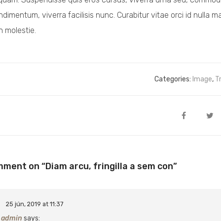
dimentum, viverra facilisis nunc. Curabitur vitae orci id nulla
in molestie.
Categories:
Image
,
T
mment on “
Diam arcu, fringilla a sem con
”
25 jún, 2019 at 11:37
admin
says: