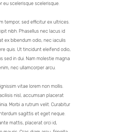
or eu scelerisque scelerisque.
 tempor, sed efficitur ex ultrices.
it nibh. Phasellus nec lacus id
at ex bibendum odio, nec iaculis
 quis. Ut tincidunt eleifend odio,
pus sed in dui. Nam molestie magna
 enim, nec ullamcorper arcu.
gnissim vitae lorem non mollis.
cilisis nisl, accumsan placerat
nia. Morbi a rutrum velit. Curabitur
nterdum sagittis et eget neque.
te mattis, placerat orci id,
mauris. Cras diam arcu, fringilla