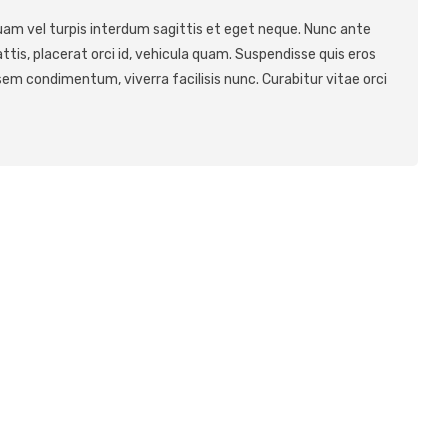
am vel turpis interdum sagittis et eget neque. Nunc ante
tis, placerat orci id, vehicula quam. Suspendisse quis eros
sem condimentum, viverra facilisis nunc. Curabitur vitae orci