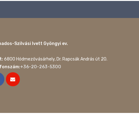
ados-Szilvási Ivett Gyöngyi ev.
t:
6800 Hódmezővásárhely, Dr. Rapcsák András út 20.
efonszám:
+36-20-263-5300