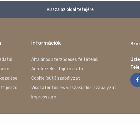
Vissza az oldal tetejére
m
Információk
Szab
adatai
Általános szerződéses feltételek
Üzle
Tel
seim
Adatkezelési tájékoztató
kezelése
Cookie (süti) szabályzat
ett jelszó
Visszatérítési és visszaküldési szabályzat
Impresszum
g Fenntartva. Az oldalakat készítette: Cyberia Internet Stúdió Kft.