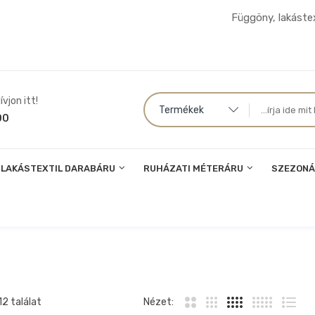
Függöny, lakástex
vjon itt!
Termékek
00
LAKÁSTEXTIL DARABÁRU
RUHÁZATI MÉTERÁRU
SZEZONÁ
2 találat
Nézet: