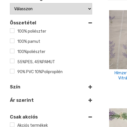
Összetétel
100% poliészter
100% pamut
100%poliészter
55%PES, 45%PAMUT
90% PVC 10%Polipropilén
Hímzet
Vitr
Szín
Fehér
Ár szerint
Drapp
krém
Csak akciós
Akciós termékek
lila