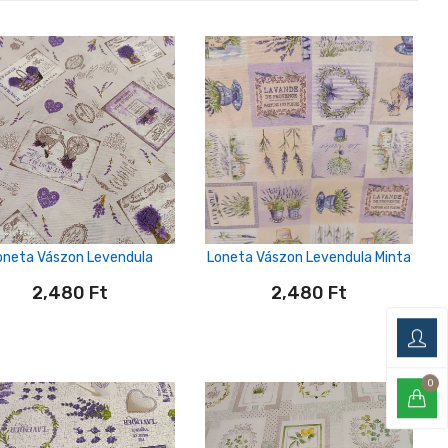
oneta Vászon Levendula
Loneta Vászon Levendula Minta
2,480
Ft
2,480
Ft
0