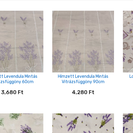
t Levendula Mintás
Hímzett Levendula Mintás
L
ázsfüggöny 60cm
Vitrázsfüggöny 90cm
3,680
Ft
4,280
Ft