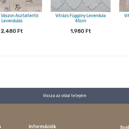
 Vászon Asztalterítő
Vitrázs Függöny Levendula
Vi
Levendulás
45cm
2,480
Ft
1,980
Ft
Vissza az oldal tetejére
m
Információk
Szab