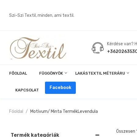
Szi-Szi Textil, minden, ami textil.
Kérdése van? Hí
+362026353
FŐOLDAL
FÜGGÖNYÖK
LAKÁSTEXTIL MÉTERÁRU
Angin, Pelenka, Milonó, Pul Anyagok
Facebook
KAPCSOLAT
Főoldal
Motívum/ Minta Termék
Levendula
Összesen 1
Termék kategóriák