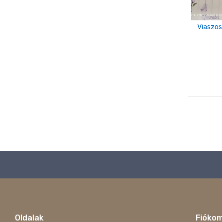
Viaszos
Oldalak
Fióko