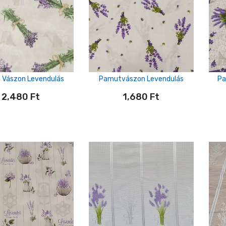
 Vászon Levendulás
Pamutvászon Levendulás
Pa
2,480
Ft
1,680
Ft