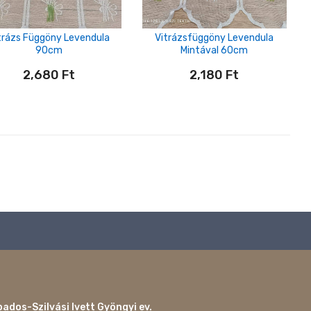
trázs Függöny Levendula
Vitrázsfüggöny Levendula
90cm
Mintával 60cm
2,680
Ft
2,180
Ft
ados-Szilvási Ivett Gyöngyi ev.