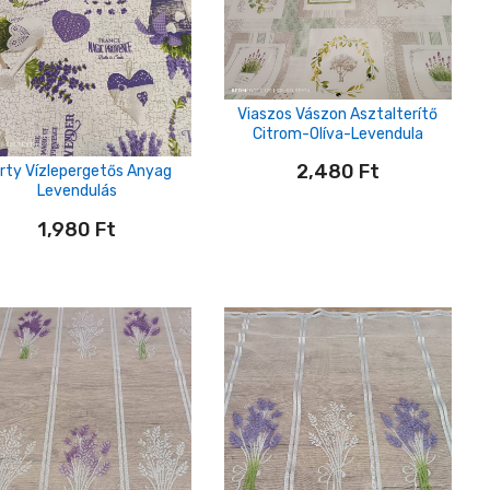
Viaszos Vászon Asztalterítő
Citrom-Olíva-Levendula
2,480
Ft
rty Vízlepergetős Anyag
Levendulás
1,980
Ft