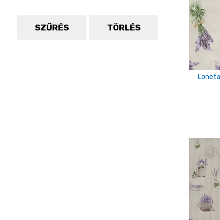
színes
SZŰRÉS
TÖRLÉS
Zöld
Loneta