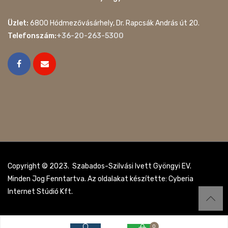
Üzlet:
6800 Hódmezővásárhely, Dr. Rapcsák András út 20.
Telefonszám:
+36-20-263-5300
Copyright © 2023. Szabados-Szilvási Ivett Gyöngyi EV.
Minden Jog Fenntartva. Az oldalakat készítette: Cyberia
Internet Stúdió Kft.
0