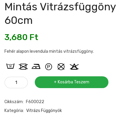
Mintás Vitrázsfüggöny
60cm
3,680
Ft
Fehér alapon levendula mintás vitrázsfüggöny.
Hímzett
Kosárba Teszem
levendula
mintás
Cikkszám:
F600022
vitrázsfüggöny
60cm
Kategória:
Vitrázs Függönyök
mennyiség