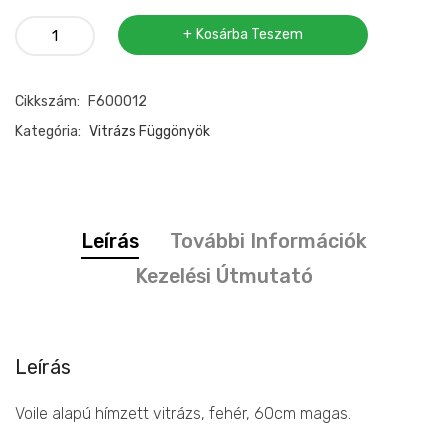
Vitrázs
Kosárba Teszem
függöny
fehér
Cikkszám:
F600012
virágos
hímzett
Kategória:
Vitrázs Függönyök
Fiona
60cm
mennyiség
Leírás
További Információk
Kezelési Útmutató
Leírás
Voile alapú hímzett vitrázs, fehér, 60cm magas.