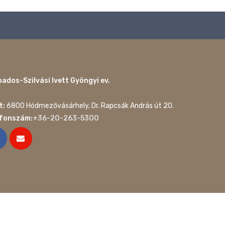
ados-Szilvási Ivett Gyöngyi ev.
t:
6800 Hódmezővásárhely, Dr. Rapcsák András út 20.
efonszám:
+36-20-263-5300