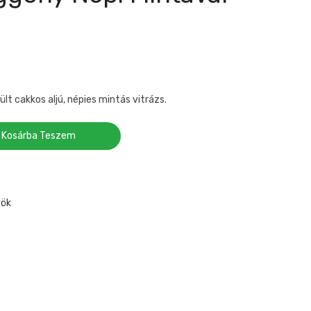
t cakkos aljú, népies mintás vitrázs.
Kosárba Teszem
yök