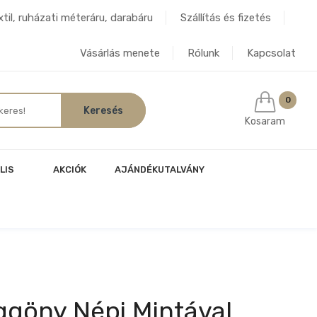
til, ruházati méteráru, darabáru
Szállítás és fizetés
Vásárlás menete
Rólunk
Kapcsolat
0
Kosaram
LIS
AKCIÓK
AJÁNDÉKUTALVÁNY
ggöny Népi Mintával