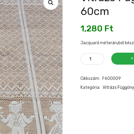
60cm
1,280
Ft
Jacquard méteráruból készül
Vitrázs
függöny
Népi
Cikkszám:
F600009
mintával
60cm
Kategória:
Vitrázs Függön
mennyiség