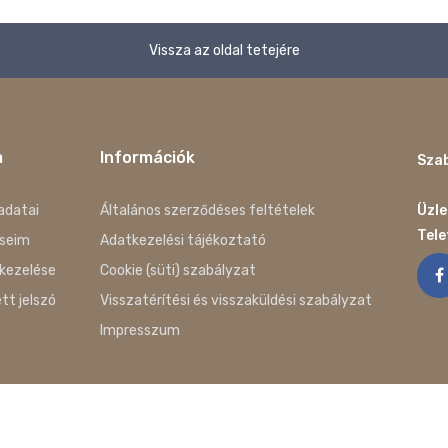
Vissza az oldal tetejére
m
Információk
Szab
adatai
Általános szerződéses feltételek
Üzle
Tel
seim
Adatkezelési tájékoztató
kezelése
Cookie (süti) szabályzat
ett jelszó
Visszatérítési és visszaküldési szabályzat
Impresszum