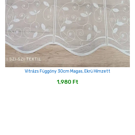
Vitrázs Függöny 30cm Magas, Ekrü Hímzett
1,980
Ft