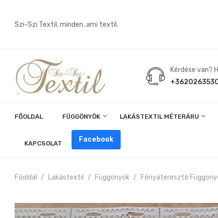
Szi-Szi Textil, minden, ami textil.
Kérdése van? Hí
+362026353
FŐOLDAL
FÜGGÖNYÖK
LAKÁSTEXTIL MÉTERÁRU
Angin, Pelenka, Milonó, Pul Anyagok
Facebook
KAPCSOLAT
Főoldal
Lakástextil
Függönyök
Fényáteresztő Függöny