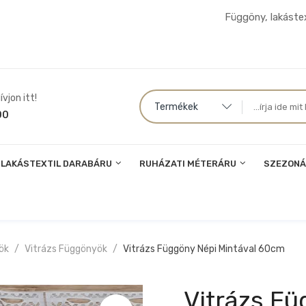
Függöny, lakástex
vjon itt!
Termékek
00
LAKÁSTEXTIL DARABÁRU
RUHÁZATI MÉTERÁRU
SZEZONÁ
ök
Vitrázs Függönyök
Vitrázs Függöny Népi Mintával 60cm
Vitrázs Fü