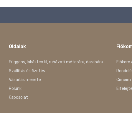
Oldalak
Fióko
Függöny, lakástextil, ruházati méteráru, darabáru
Fiókom 
Szállítás és fizetés
Rendelé
Vásárlás menete
Címeim 
Rólunk
Elfelejt
Kapcsolat