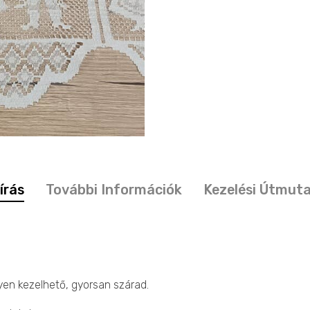
írás
További Információk
Kezelési Útmut
en kezelhető, gyorsan szárad.