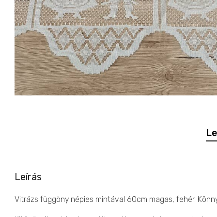
Le
Leírás
Vitrázs függöny népies mintával 60cm magas, fehér. Könny