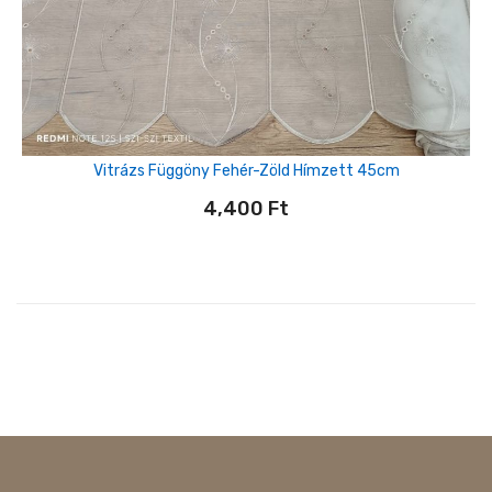
Vitrázs Függöny Fehér-Zöld Hímzett 45cm
4,400
Ft