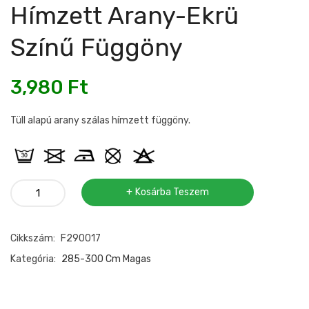
Hímzett Arany-Ekrü
Színű Függöny
3,980
Ft
Tüll alapú arany szálas hímzett függöny.
Tüll
Kosárba Teszem
alapú
4
Cikkszám:
F290017
sorban
hímzett
Kategória:
285-300 Cm Magas
arany-
ekrü
színű