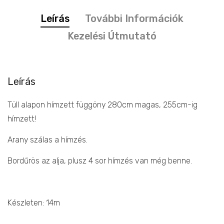
függöny
Leírás
További Információk
mennyiség
Kezelési Útmutató
Leírás
Tüll alapon hímzett függöny 280cm magas, 255cm-ig
hímzett!
Arany szálas a hímzés.
Bordűrös az alja, plusz 4 sor hímzés van még benne.
Készleten: 14m