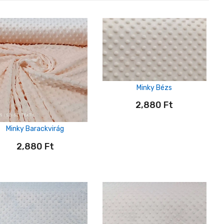
Minky Bézs
2,880
Ft
Minky Barackvirág
2,880
Ft