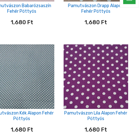
utvászon Babarózsaszín
Pamutvászon Drapp Alapon
Fehér Pöttyös
Fehér Pöttyös
1,680
Ft
1,680
Ft
tvászon Kék Alapon Fehér
Pamutvászon Lila Alapon Fehér
Pöttyös
Pöttyös
1,680
Ft
1,680
Ft