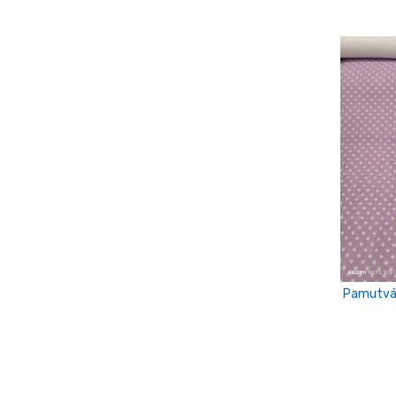
Pamutvás