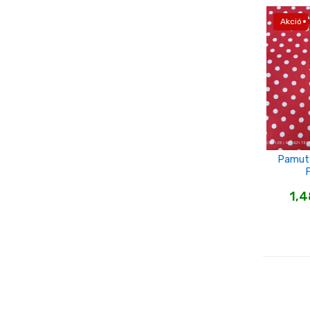
Akció
Pamutv
1,