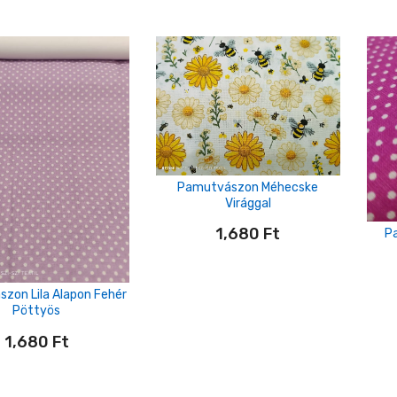
Pamutvászon Méhecske
Virággal
1,680
Ft
P
zon Lila Alapon Fehér
Pöttyös
1,680
Ft