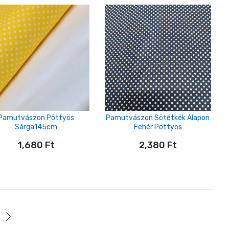
Pamutvászon Pöttyös
Pamutvászon Sötétkék Alapon
Sárga145cm
Fehér Pöttyös
1,680
Ft
2,380
Ft