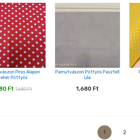
ászon Piros Alapon
Pamutvászon Pöttyös Pasztell
Fehér Pöttyös
Lila
480
Ft
1,680
Ft
1,680
Ft
1
2