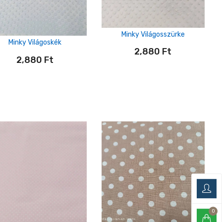
Minky Világosszürke
Minky Világoskék
2,880
Ft
2,880
Ft
0