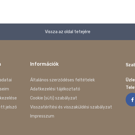
Vissza az oldal tetejére
m
Információk
Szab
adatai
Általános szerződéses feltételek
Üzle
Tel
seim
Adatkezelési tájékoztató
kezelése
Cookie (süti) szabályzat
ett jelszó
Visszatérítési és visszaküldési szabályzat
Impresszum