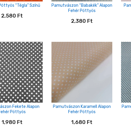
Pöttyös “tégla” Színű
Pamutvászon “babakék” Alapon
Pam
Fehér Pöttyös
2,580
Ft
2,380
Ft
szon Fekete Alapon
Pamutvászon Karamell Alapon
Pamu
Fehér Pöttyös
Fehér Pöttyös
1,980
Ft
1,680
Ft