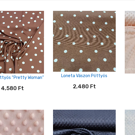
Loneta Vászon Pöttyös
öttyös “Pretty Woman”
2,480
Ft
4,580
Ft