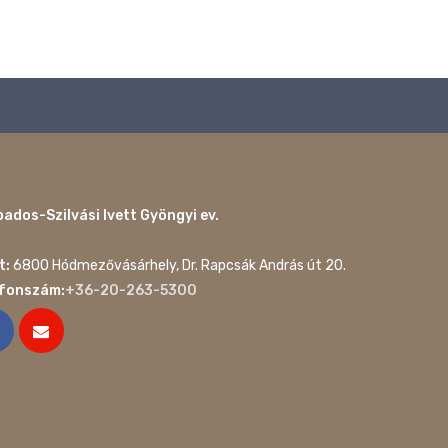
ados-Szilvási Ivett Gyöngyi ev.
t:
6800 Hódmezővásárhely, Dr. Rapcsák András út 20.
efonszám:
+36-20-263-5300