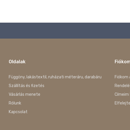
Oldalak
Fióko
Függöny, lakástextil, ruházati méteráru, darabáru
Fiókom 
Szállítás és fizetés
Rendelé
Vásárlás menete
Címeim 
Rólunk
Elfelejt
Kapcsolat