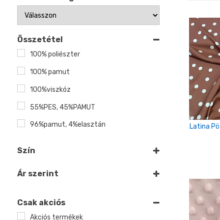
Összetétel
100% poliészter
100% pamut
100%viszkóz
55%PES, 45%PAMUT
96%pamut, 4%elasztán
Latina P
Szín
Fehér
Ár szerint
Fekete
Kék
Csak akciós
Akciós termékek
Szürke