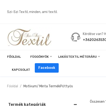
Szi-Szi Textil, minden, ami textil.
Kérdése van? Hí
+362026353
FŐOLDAL
FÜGGÖNYÖK
LAKÁSTEXTIL MÉTERÁRU
Angin, Pelenka, Milonó, Pul Anyagok
Facebook
KAPCSOLAT
Főoldal
Motívum/ Minta Termék
Pöttyös
Összesen 
Termék kategóriák