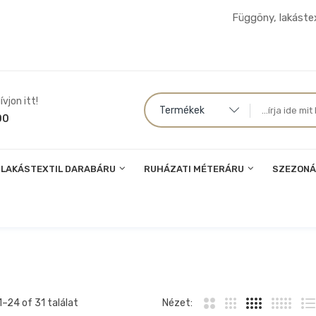
Függöny, lakástex
vjon itt!
Termékek
00
LAKÁSTEXTIL DARABÁRU
RUHÁZATI MÉTERÁRU
SZEZONÁ
1–
24
of 31 találat
Nézet: