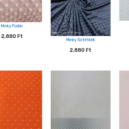
Minky Púder
2,880
Ft
Minky Sötétkék
2,880
Ft