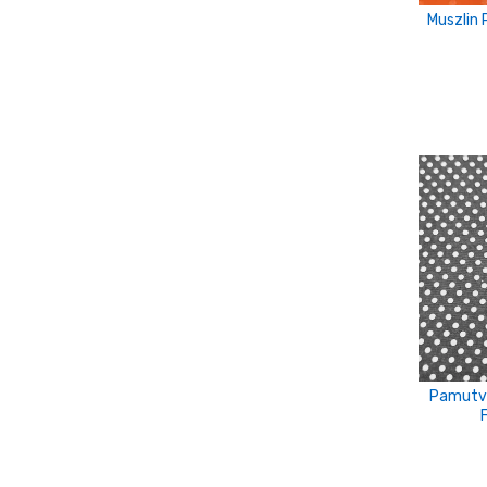
orgona lila
Muszlin 
pasztell lila
pink
piros
púder
Sötétkék
Sötétkék-fehér
Türkiz zöld
türkizkék
v.kék
Pamutvá
v.szürke
világos karamell