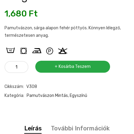
1,680
Ft
Pamutvászon, sárga alapon fehér pöttyös. Könnyen lélegző,
természetesen anyag.
Pamutvászon
Kosárba Teszem
pöttyös
sárga145cm
Cikkszám:
V308
mennyiség
Kategória:
Pamutvászon Mintás, Egyszínű
Leírás
További Információk