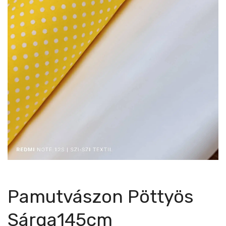
Pamutvászon Pöttyös
Sárga145cm