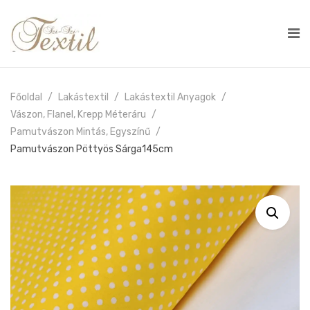
Főoldal
Lakástextil
Lakástextil Anyagok
Vászon, Flanel, Krepp Méteráru
Pamutvászon Mintás, Egyszínű
Pamutvászon Pöttyös Sárga145cm