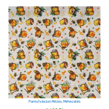
Pamutvászon Mézes, Méhecskés