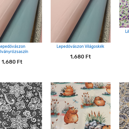
L
Lepedővászon
Lepedővászon Világoskék
lványrózsaszín
1,680
Ft
1,680
Ft