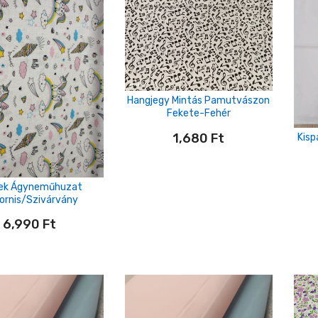
Hangjegy Mintás Pamutvászon
Fekete-Fehér
1,680
Ft
Kis
ek Ágyneműhuzat
ornis/szivárvány
6,990
Ft