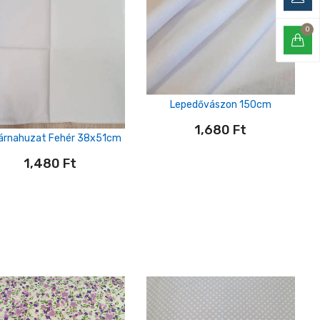
0
Lepedővászon 150cm
1,680
Ft
párnahuzat Fehér 38x51cm
1,480
Ft