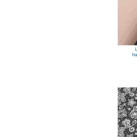
pink
piros
piros-fehér
púder
rózsaszín
Ha
Rózsaszín-szürke
s.zöld
sárga
Sötétkék-fehér
Sötétzöld
színes
tört fehér