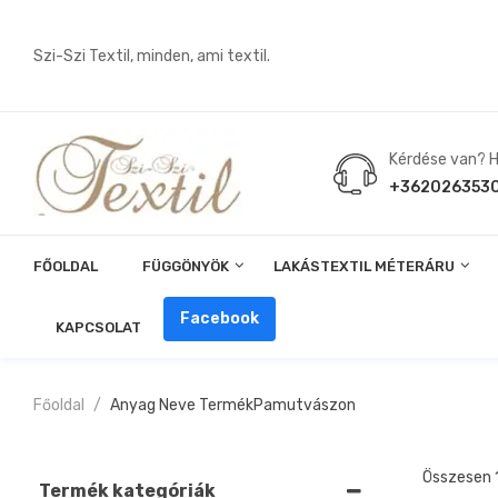
Szi-Szi Textil, minden, ami textil.
Kérdése van? Hí
+362026353
FŐOLDAL
FÜGGÖNYÖK
LAKÁSTEXTIL MÉTERÁRU
Angin, Pelenka, Milonó, Pul Anyagok
Facebook
KAPCSOLAT
Főoldal
Anyag Neve Termék
Pamutvászon
Összesen 
Termék kategóriák