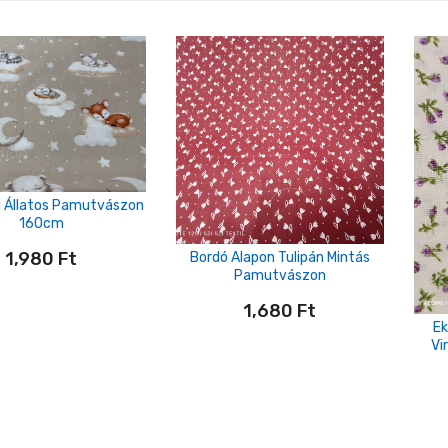
ei Állatos Pamutvászon
160cm
1,980
Ft
Bordó Alapon Tulipán Mintás
Pamutvászon
1,680
Ft
Ek
Vi