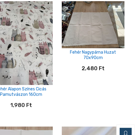
Fehér Nagypárna Huzat
70x90cm
2,480
Ft
hér Alapon Színes Cicás
Pamutvászon 160cm
1,980
Ft