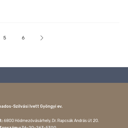
5
6
ados-Szilvási Ivett Gyöngyi ev.
t:
6800 Hódmezővásárhely, Dr. Rapcsák András út 20.
efonszám:
+36-20-263-5300