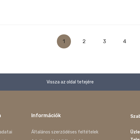
1
2
3
4
Vissza az oldal tetejére
m
Információk
Szab
adatai
Általános szerződéses feltételek
Üzle
Tel