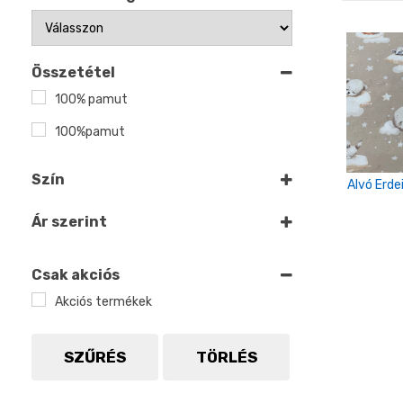
Összetétel
100% pamut
100%pamut
Szín
Alvó Erd
Fehér
Ár szerint
Fekete
Kék
Csak akciós
Akciós termékek
Szürke
alma zöld
SZŰRÉS
TÖRLÉS
antracit szürke
babakék-fehér