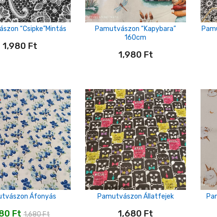
szon “csipke”mintás
Pamutvászon “Kapybara”
Pamu
160cm
1,980
Ft
1,980
Ft
tvászon Áfonyás
Pamutvászon Állatfejek
Pam
480
Ft
1,680
Ft
1,680
Ft