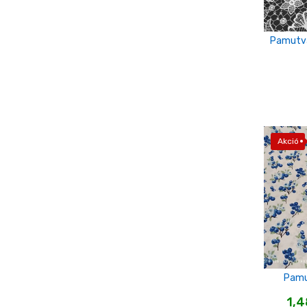
Türkiz zöld
türkizkék
Pamutvá
v.szürke
vaj sárga
világos drapp
világos homok
Akció
világos karamell
világoskék
Zöld
Pamu
1,