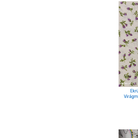
barackvirág
Barna
Bordó
ciklámen
Drapp
drapp-barna
drapp-fehér
Ekrü
Ekr
Virágm
ekrü-drapp-barna-s.barna
fehér-barna
fehér-barna-szürke
fehér-púder-szürke