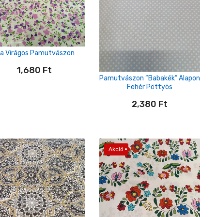
ila Virágos Pamutvászon
1,680
Ft
Pamutvászon “babakék” Alapon
Fehér Pöttyös
2,380
Ft
Akció