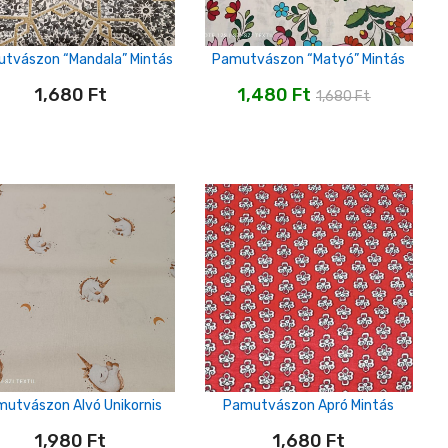
tvászon “mandala” Mintás
Pamutvászon “matyó” Mintás
1,680
Ft
1,480
Ft
1,680
Ft
utvászon Alvó Unikornis
Pamutvászon Apró Mintás
1,980
Ft
1,680
Ft