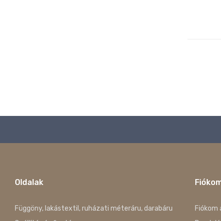
Oldalak
Fióko
Függöny, lakástextil, ruházati méteráru, darabáru
Fiókom 