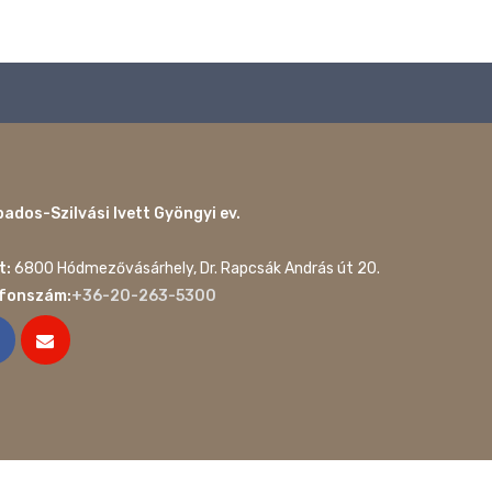
ados-Szilvási Ivett Gyöngyi ev.
t:
6800 Hódmezővásárhely, Dr. Rapcsák András út 20.
efonszám:
+36-20-263-5300