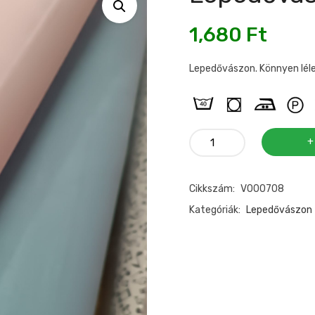
1,680
Ft
Lepedővászon. Könnyen lél
Lepedővászon
halványrózsaszín
mennyiség
Cikkszám:
V000708
Kategóriák:
Lepedővászon