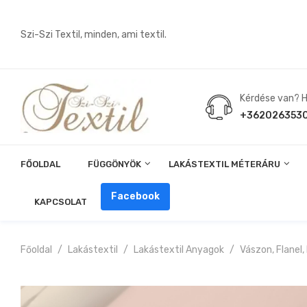
Szi-Szi Textil, minden, ami textil.
Kérdése van? Hí
+362026353
FŐOLDAL
FÜGGÖNYÖK
LAKÁSTEXTIL MÉTERÁRU
Angin, Pelenka, Milonó, Pul Anyagok
Facebook
KAPCSOLAT
Főoldal
Lakástextil
Lakástextil Anyagok
Vászon, Flanel,