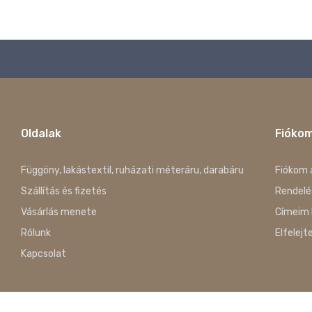
Oldalak
Fióko
Függöny, lakástextil, ruházati méteráru, darabáru
Fiókom 
Szállítás és fizetés
Rendelé
Vásárlás menete
Címeim 
Rólunk
Elfelejt
Kapcsolat