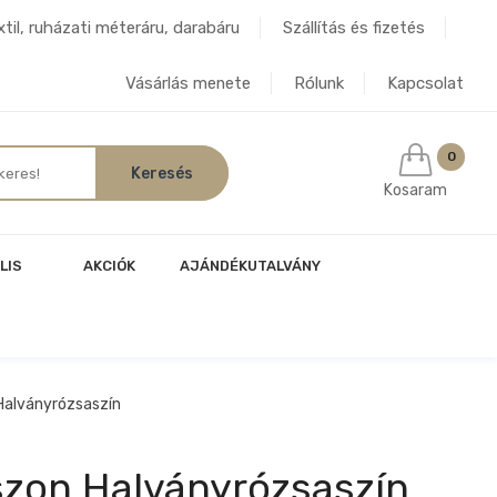
til, ruházati méteráru, darabáru
Szállítás és fizetés
Vásárlás menete
Rólunk
Kapcsolat
0
Kosaram
LIS
AKCIÓK
AJÁNDÉKUTALVÁNY
alványrózsaszín
zon Halványrózsaszín