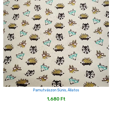
Pamutvászon Sünis, Állatos
1,680
Ft