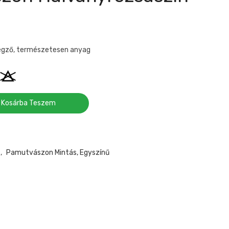
egző, természetesen anyag
Kosárba Teszem
,
Pamutvászon Mintás, Egyszínű