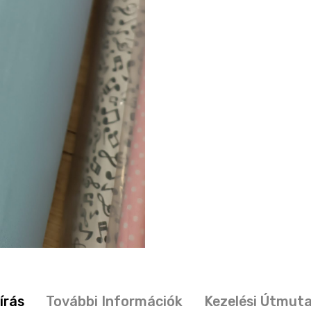
írás
További Információk
Kezelési Útmut