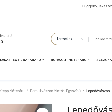
Függöny, lakástex
vjon itt!
Termékek
00
LAKÁSTEXTIL DARABÁRU
RUHÁZATI MÉTERÁRU
SZEZONÁ
 Krepp Méteráru
Pamutvászon Mintás, Egyszínű
Lepedővászon H
Lepedővás