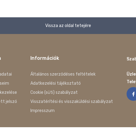
Vissza az oldal tetejére
m
Információk
Szab
adatai
Általános szerződéses feltételek
Üzle
Tel
seim
Adatkezelési tájékoztató
kezelése
Cookie (süti) szabályzat
ett jelszó
Visszatérítési és visszaküldési szabályzat
Impresszum