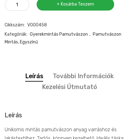
Pamutvászon
Kosárba Teszem
alvó
Unikornis
Cikkszám:
V000458
mennyiség
Kategóriák:
Gyerekmintás Pamutvászon
,
Pamutvászon
Mintás, Egyszínű
Leírás
További Információk
Kezelési Útmutató
Leírás
Unikornis mintás pamutvászon anyag varráshoz és
lakástextilhez. Tartós, könnyen kezelhető. Ideális táska,