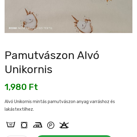
Pamutvászon Alvó
Unikornis
1,980
Ft
Alvó Unikornis mintás pamutvászon anyag varráshoz és
lakástextilhez.