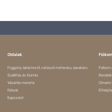
Oldalak
Fióko
Függöny, lakástextil, ruházati méteráru, darabáru
Fiókom 
Szállítás és fizetés
Rendelé
Vásárlás menete
Címeim 
Rólunk
Elfelejt
Kapcsolat