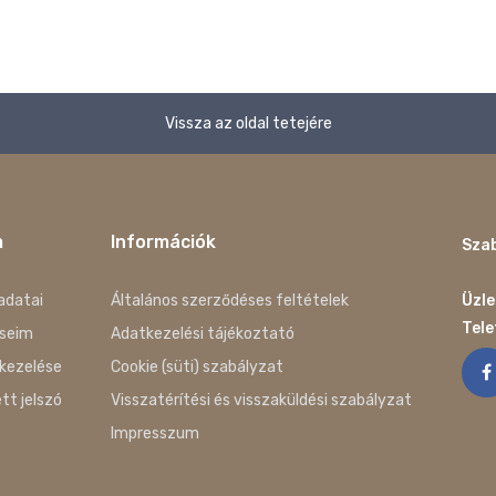
Vissza az oldal tetejére
m
Információk
Szab
adatai
Általános szerződéses feltételek
Üzle
Tel
seim
Adatkezelési tájékoztató
kezelése
Cookie (süti) szabályzat
ett jelszó
Visszatérítési és visszaküldési szabályzat
Impresszum