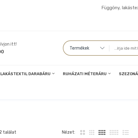
Függöny, lakástex
vjon itt!
Termékek
00
LAKÁSTEXTIL DARABÁRU
RUHÁZATI MÉTERÁRU
SZEZONÁ
 találat
Nézet: