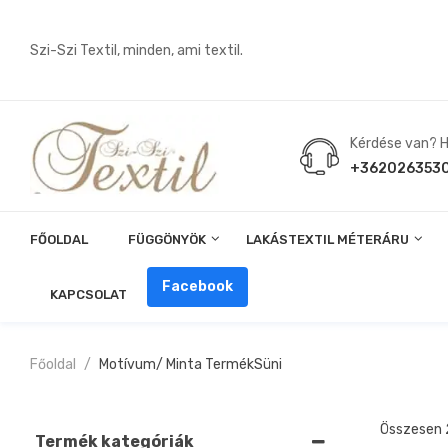
Szi-Szi Textil, minden, ami textil.
Kérdése van? Hí
+362026353
FŐOLDAL
FÜGGÖNYÖK
LAKÁSTEXTIL MÉTERÁRU
Angin, Pelenka, Milonó, Pul Anyagok
Facebook
KAPCSOLAT
Főoldal
Motívum/ Minta Termék
Süni
Összesen 2
Termék kategóriák