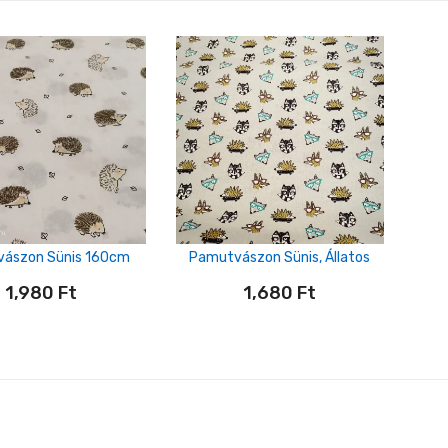
ászon Sünis 160cm
Pamutvászon Sünis, Állatos
1,980
Ft
1,680
Ft