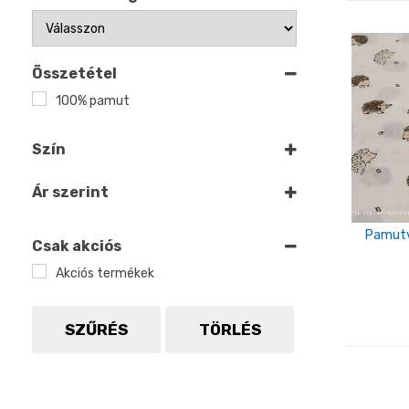
Összetétel
100% pamut
Szín
Fehér
Ár szerint
Fekete
Pamutv
Szürke
Csak akciós
Akciós termékek
Barna
SZŰRÉS
TÖRLÉS