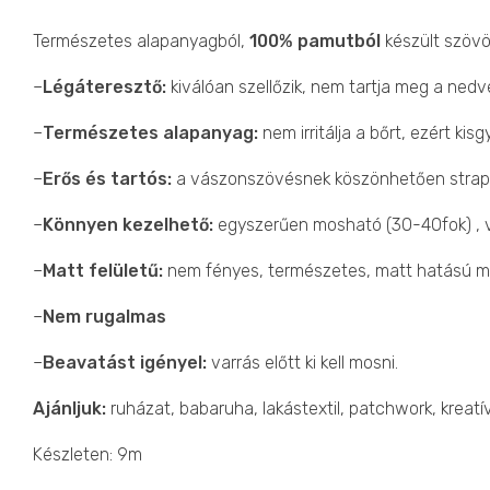
Természetes alapanyagból,
100% pamutból
készült szövöt
–
Légáteresztő:
kiválóan szellőzik, nem tartja meg a nedve
–
Természetes alapanyag:
nem irritálja a bőrt, ezért ki
–
Erős és tartós:
a vászonszövésnek köszönhetően strap
–
Könnyen kezelhető:
egyszerűen mosható (30-40fok) , va
–
Matt felületű:
nem fényes, természetes, matt hatású me
–
Nem rugalmas
–
Beavatást igényel:
varrás előtt ki kell mosni.
Ajánljuk:
ruházat, babaruha, lakástextil, patchwork, kreat
Készleten: 9m