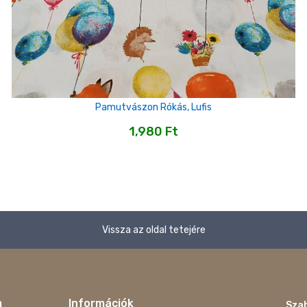
Pamutvászon Rókás, Lufis
1,980
Ft
Vissza az oldal tetejére
m
Információk
Szab