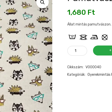
1,680
Ft
Állat mintás pamutvászon.
Pamutvászon
sünis,
állatos
Cikkszám:
V000040
mennyiség
Kategóriák:
Gyerekmintás