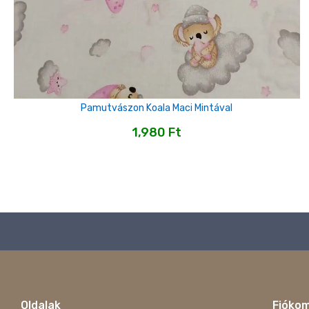
Pamutvászon Koala Maci Mintával
1,980
Ft
Oldalak
Fióko