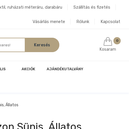
til, ruházati méteráru, darabáru
Szállítás és fizetés
Vásárlás menete
Rólunk
Kapcsolat
0
Kosaram
LIS
AKCIÓK
AJÁNDÉKUTALVÁNY
s, Állatos
n Sünis, Állatos