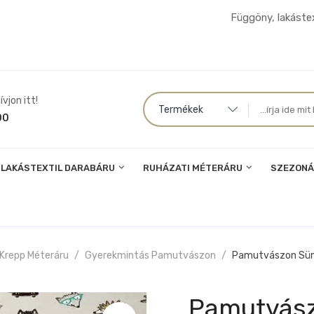
Függöny, lakástex
vjon itt!
Termékek
00
LAKÁSTEXTIL DARABÁRU
RUHÁZATI MÉTERÁRU
SZEZONÁ
 Krepp Méteráru
Gyerekmintás Pamutvászon
Pamutvászon Süni
Pamutvászo