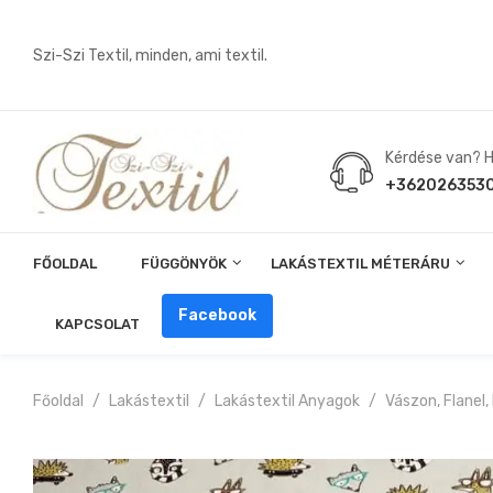
Szi-Szi Textil, minden, ami textil.
Kérdése van? Hí
+362026353
FŐOLDAL
FÜGGÖNYÖK
LAKÁSTEXTIL MÉTERÁRU
Angin, Pelenka, Milonó, Pul Anyagok
Facebook
KAPCSOLAT
Főoldal
Lakástextil
Lakástextil Anyagok
Vászon, Flanel,