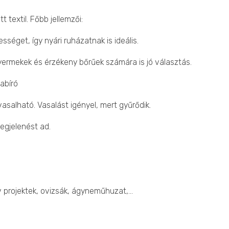
t textil. Főbb jellemzői:
sséget, így nyári ruházatnak is ideális.
sgyermekek és érzékeny bőrűek számára is jó választás.
abíró
salható. Vasalást igényel, mert gyűrődik.
gjelenést ad.
ív projektek, ovizsák, ágyneműhuzat,…