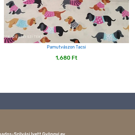
Pamutvászon Tacsi
1,680
Ft
ados-Szilvási Ivett Gyöngyi ev.