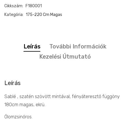
Cikkszám:
F180001
függöny
ekrü
Kategória:
175-220 Cm Magas
mennyiség
Leírás
További Információk
Kezelési Útmutató
Leírás
Sablé , szatén szövött mintával, fényáteresztő függöny
180cm magas, ekrü.
Ólomzsinóros.