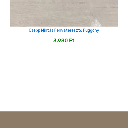
Csepp Mintás Fényáteresztő Függöny
Fi
3,980
Ft