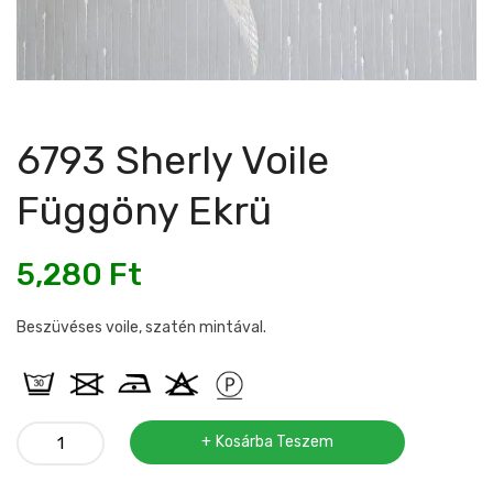
6793 Sherly Voile
Függöny Ekrü
5,280
Ft
Beszüvéses voile, szatén mintával.
6793
Kosárba Teszem
sherly
voile