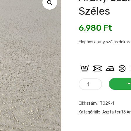
Széles
6,980
Ft
Elegáns arany szálas dekor
Arany
szálas
dekoranyag
Cikkszám:
T029-1
140cm
széles
Kategóriák:
Asztalterítő A
mennyiség