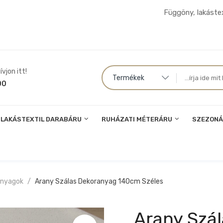
Függöny, lakástex
vjon itt!
Termékek
00
LAKÁSTEXTIL DARABÁRU
RUHÁZATI MÉTERÁRU
SZEZONÁ
anyagok
Arany Szálas Dekoranyag 140cm Széles
Arany Szá