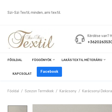
Szi-Szi Textil, minden, ami textil.
Kérdése van? Hí
+362026353
FŐOLDAL
FÜGGÖNYÖK
LAKÁSTEXTIL MÉTERÁRU
Angin, Pelenka, Milonó, Pul Anyagok
Facebook
KAPCSOLAT
Főoldal
Szezon Termékek
Karácsony
Karácsonyi Dekor