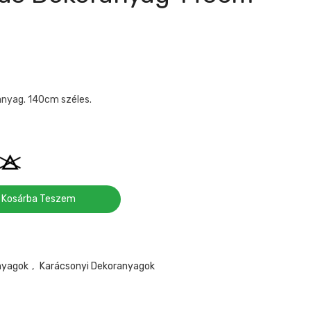
anyag. 140cm széles.
Kosárba Teszem
nyagok
,
Karácsonyi Dekoranyagok