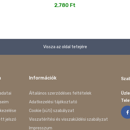
2,780
Ft
Vissza az oldal tetejére
m
Információk
Szab
adatai
Általános szerződéses feltételek
Üzle
Tel
seim
Adatkezelési tájékoztató
kezelése
Cookie (süti) szabályzat
ett jelszó
Visszatérítési és visszaküldési szabályzat
Impresszum