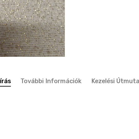
írás
További Információk
Kezelési Útmut