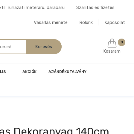
til, ruházati méteráru, darabáru
Szállítás és fizetés
Vásárlás menete
Rólunk
Kapcsolat
0
Kosaram
LIS
AKCIÓK
AJÁNDÉKUTALVÁNY
las Dekoranyag 140cm