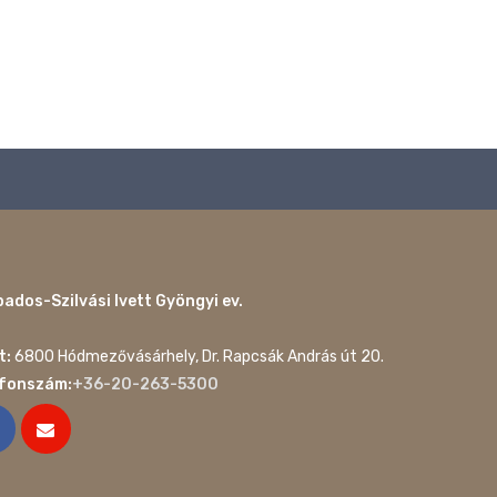
ados-Szilvási Ivett Gyöngyi ev.
t:
6800 Hódmezővásárhely, Dr. Rapcsák András út 20.
efonszám:
+36-20-263-5300