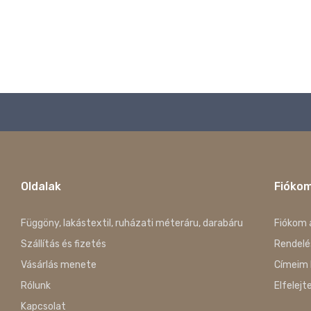
Oldalak
Fióko
Függöny, lakástextil, ruházati méteráru, darabáru
Fiókom 
Szállítás és fizetés
Rendelé
Vásárlás menete
Címeim 
Rólunk
Elfelejt
Kapcsolat