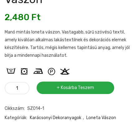
2,480
Ft
Manó mintás loneta vászon. Vastagabb, sűrű szövésű textil,
amely kiválóan alkalmas lakástextilnek és dekorációs elemek
készítésére. Tartós, mégis kellemes tapintású anyag, amely jól
bírja a mindennapi használatot.
Manó
Kosárba Teszem
mintás
loneta
Cikkszám:
SZ014-1
vászon
mennyiség
Kategóriák:
Karácsonyi Dekoranyagok
,
Loneta Vászon