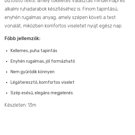
biztosító textil, amely tökéletes választás mindennapi és
alkalmi ruhadarabok készítéséhez is. Finom tapintású,
enyhén rugalmas anyag, amely szépen követi a test
vonalát, miközben komfortos viseletet nyújt egész nap.
Főbb jellemzők:
Kellemes, puha tapintás
Enyhén rugalmas, jól formázható
Nem gyűrődik könnyen
Légáteresztő, komfortos viselet
Szép esésű, elegáns megjelenés
Készleten: 13m