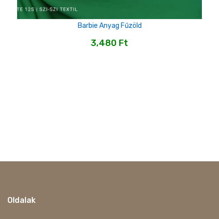
Barbie Anyag Fűzöld
3,480
Ft
Oldalak