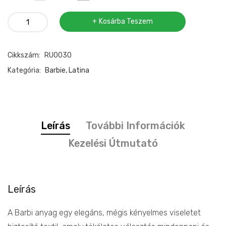
Barbie
Kosárba Teszem
anyag
menta
Cikkszám:
RU0030
mennyiség
Kategória:
Barbie, Latina
Leírás
További Információk
Kezelési Útmutató
Leírás
A Barbi anyag egy elegáns, mégis kényelmes viseletet