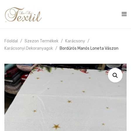
Főoldal
Szezon Termékek
Karácsony
Karácsonyi Dekoranyagok
Bordűrös Manós Loneta Vászon