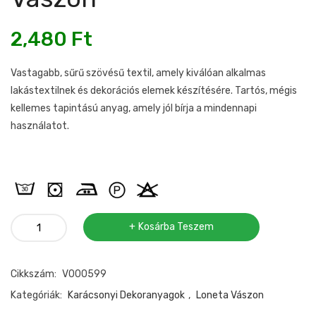
2,480
Ft
Vastagabb, sűrű szövésű textil, amely kiválóan alkalmas
lakástextilnek és dekorációs elemek készítésére. Tartós, mégis
kellemes tapintású anyag, amely jól bírja a mindennapi
használatot.
Bordűrös
Kosárba Teszem
manós
loneta
Cikkszám:
V000599
vászon
mennyiség
Kategóriák:
Karácsonyi Dekoranyagok
,
Loneta Vászon