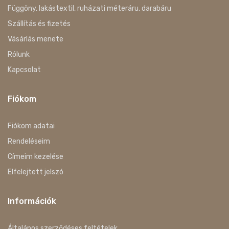
Függöny, lakástextil, ruházati méteráru, darabáru
Szállítás és fizetés
Vásárlás menete
Rólunk
Kapcsolat
Fiókom
Fiókom adatai
Rendeléseim
Címeim kezelése
Elfelejtett jelszó
Információk
Általános szerződéses feltételek