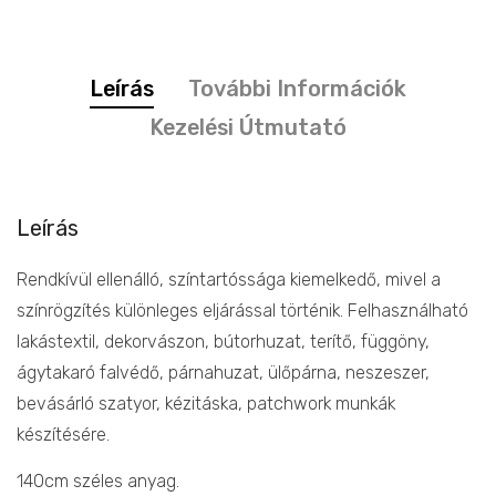
Leírás
További Információk
Kezelési Útmutató
Leírás
Rendkívül ellenálló, színtartóssága kiemelkedő, mivel a
színrögzítés különleges eljárással történik. Felhasználható
lakástextil, dekorvászon, bútorhuzat, terítő, függöny,
ágytakaró falvédő, párnahuzat, ülőpárna, neszeszer,
bevásárló szatyor, kézitáska, patchwork munkák
készítésére.
140cm széles anyag.