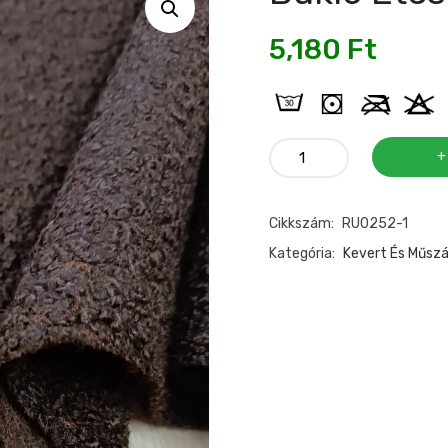
5,180
Ft
Buklé
étcsoki
barna
Cikkszám:
RU0252-1
színű
mennyiség
Kategória:
Kevert És Műsz