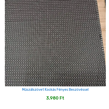
Műszálszövet Kockás Fényes Beszövéssel
3,980
Ft