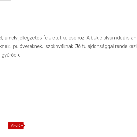
l, amely jellegzetes felületet kölcsönöz. A buklé olyan ideális
nek, pulóvereknek, szoknyáknak. Jó tulajdonsággal rendelkezik: n
 gyűrődik.
Akció