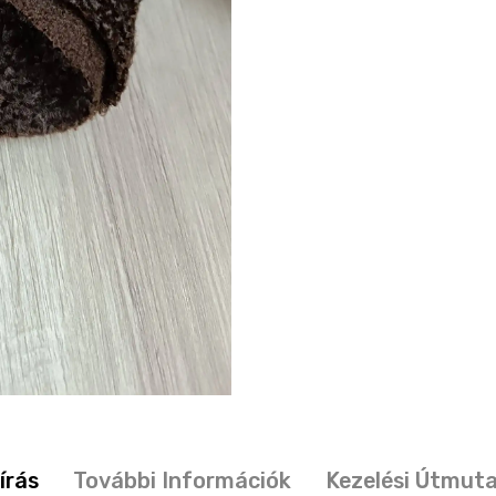
írás
További Információk
Kezelési Útmut