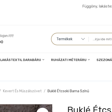
Függöny, lakástex
vjon itt!
Termékek
00
LAKÁSTEXTIL DARABÁRU
RUHÁZATI MÉTERÁRU
SZEZONÁ
Kevert És Műszálszövet
Buklé Étcsoki Barna Színű
Buklé Étcs