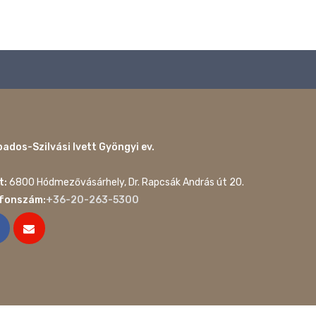
ados-Szilvási Ivett Gyöngyi ev.
t:
6800 Hódmezővásárhely, Dr. Rapcsák András út 20.
efonszám:
+36-20-263-5300