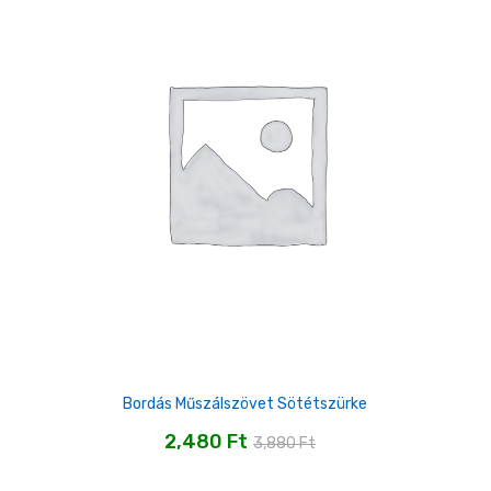
Bordás Műszálszövet Sötétszürke
2,480
Ft
3,880
Ft