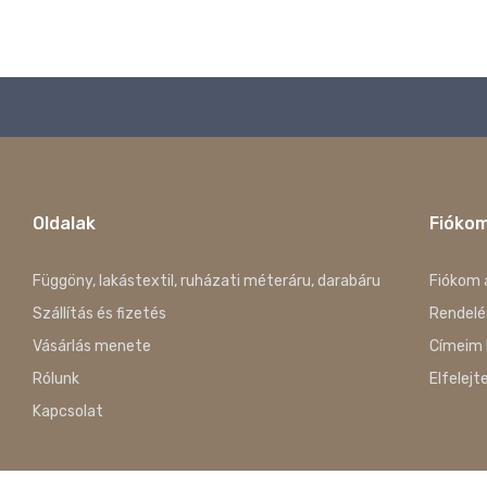
Oldalak
Fióko
Függöny, lakástextil, ruházati méteráru, darabáru
Fiókom 
Szállítás és fizetés
Rendelé
Vásárlás menete
Címeim 
Rólunk
Elfelejt
Kapcsolat