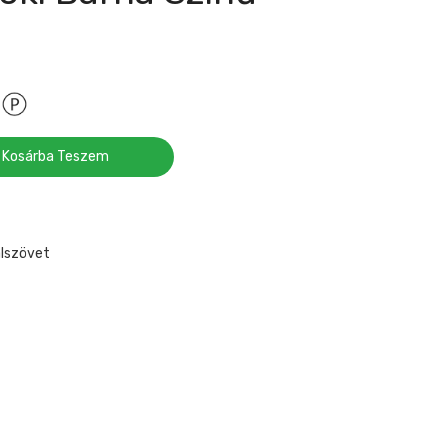
Kosárba Teszem
álszövet