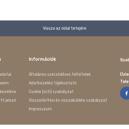
Vissza az oldal tetejére
m
Információk
Szab
adatai
Általános szerződéses feltételek
Üzle
Tel
seim
Adatkezelési tájékoztató
kezelése
Cookie (süti) szabályzat
ett jelszó
Visszatérítési és visszaküldési szabályzat
Impresszum