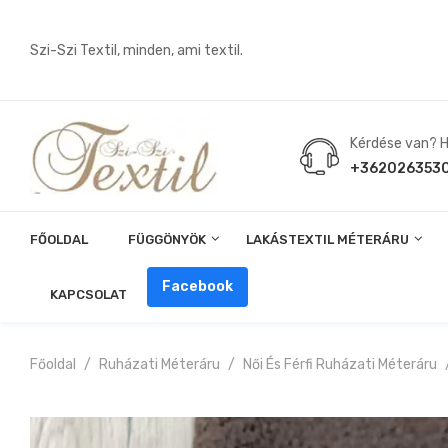
Szi-Szi Textil, minden, ami textil.
Kérdése van? Hí
+362026353
FŐOLDAL
FÜGGÖNYÖK
LAKÁSTEXTIL MÉTERÁRU
Angin, Pelenka, Milonó, Pul Anyagok
Facebook
KAPCSOLAT
Főoldal
Ruházati Méteráru
Női És Férfi Ruházati Méteráru