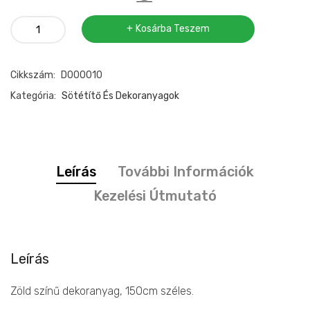
Atlas
Kosárba Teszem
dekor
anyag
Cikkszám:
D000010
150cm
mennyiség
Kategória:
Sötétítő És Dekoranyagok
Leírás
További Információk
Kezelési Útmutató
Leírás
Zöld színű dekoranyag, 150cm széles.