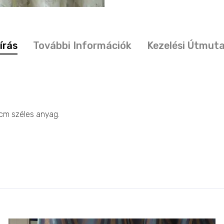
írás
További Információk
Kezelési Útmut
0cm széles anyag.