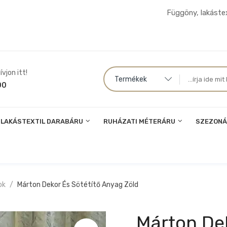
Függöny, lakástex
vjon itt!
Termékek
00
LAKÁSTEXTIL DARABÁRU
RUHÁZATI MÉTERÁRU
SZEZONÁ
ok
Márton Dekor És Sötétítő Anyag Zöld
Márton Dek