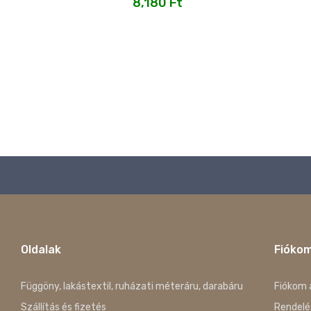
8,180
Ft
Oldalak
Fióko
Függöny, lakástextil, ruházati méteráru, darabáru
Fiókom 
Szállítás és fizetés
Rendelé