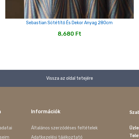
Sebastian Sötétítő És Dekor Anyag 280cm
8,680
Ft
Vissza az oldal tetejére
m
Információk
Szab
adatai
Általános szerződéses feltételek
Üzle
Tel
seim
Adatkezelési tájékoztató