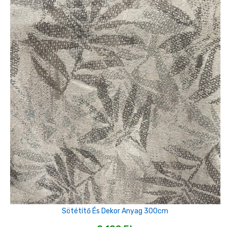
Sötétítő És Dekor Anyag 300cm