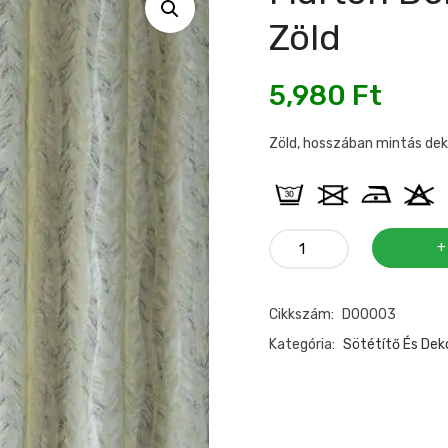
Zöld
5,980
Ft
Zöld, hosszában mintás dek
Márton
dekor
és
Cikkszám:
D00003
sötétítő
anyag
Kategória:
Sötétítő És De
zöld
mennyiség