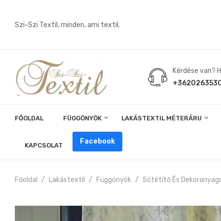
Szi-Szi Textil, minden, ami textil.
Kérdése van? Hí
+362026353
FŐOLDAL
FÜGGÖNYÖK
LAKÁSTEXTIL MÉTERÁRU
Angin, Pelenka, Milonó, Pul Anyagok
Facebook
KAPCSOLAT
Főoldal
Lakástextil
Függönyök
Sötétítő És Dekoranyag