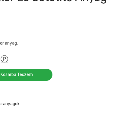
or anyag.
Kosárba Teszem
koranyagok