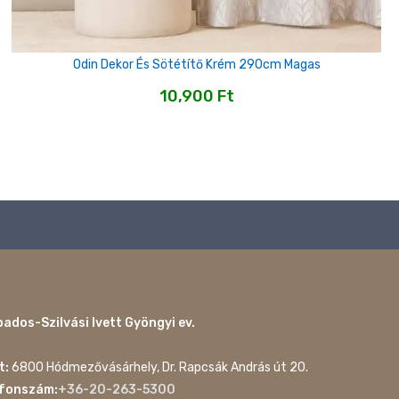
Odin Dekor És Sötétítő Krém 290cm Magas
10,900
Ft
ados-Szilvási Ivett Gyöngyi ev.
t:
6800 Hódmezővásárhely, Dr. Rapcsák András út 20.
efonszám:
+36-20-263-5300