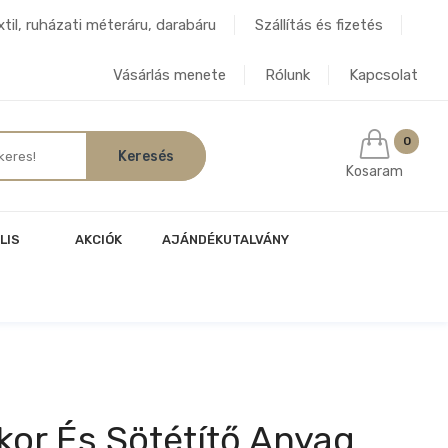
til, ruházati méteráru, darabáru
Szállítás és fizetés
Vásárlás menete
Rólunk
Kapcsolat
0
Kosaram
LIS
AKCIÓK
AJÁNDÉKUTALVÁNY
or És Sötétítő Anyag