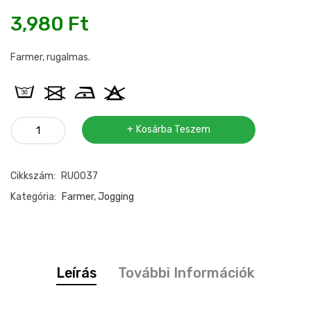
3,980
Ft
Farmer, rugalmas.
Farmer
Kosárba Teszem
sötétkék
mennyiség
Cikkszám:
RU0037
Kategória:
Farmer, Jogging
Leírás
További Információk