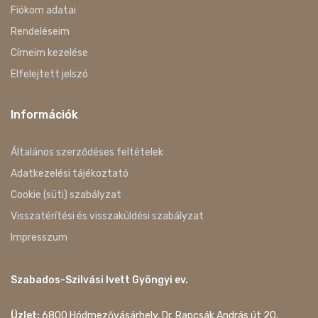
Fiókom adatai
Rendeléseim
Címeim kezelése
Elfelejtett jelszó
Információk
Általános szerződéses feltételek
Adatkezelési tájékoztató
Cookie (süti) szabályzat
Visszatérítési és visszaküldési szabályzat
Impresszum
Szabados-Szilvási Ivett Gyöngyi ev.
Üzlet:
6800 Hódmezővásárhely, Dr. Rapcsák András út 20.