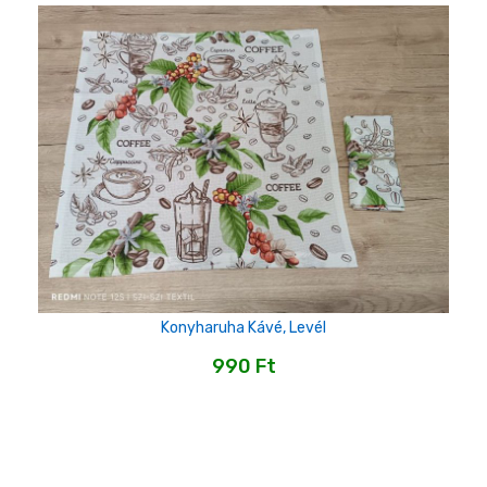
Konyharuha Kávé, Levél
990
Ft