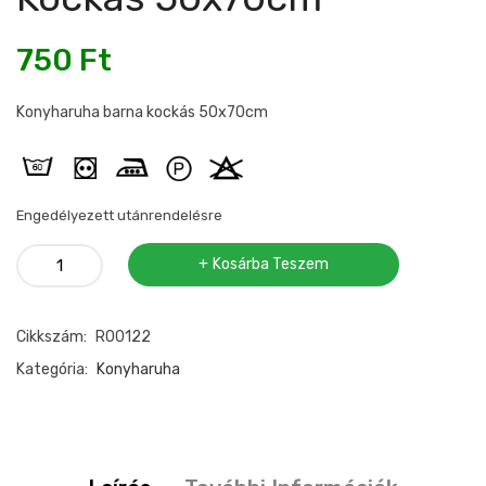
750
Ft
Konyharuha barna kockás 50x70cm
Engedélyezett utánrendelésre
Konyharuha
Kosárba Teszem
barna
kockás
Cikkszám:
R00122
50x70cm
mennyiség
Kategória:
Konyharuha