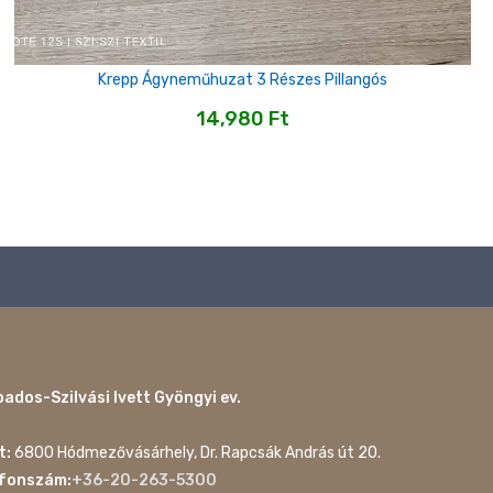
Krepp Ágyneműhuzat 3 Részes Pillangós
14,980
Ft
ados-Szilvási Ivett Gyöngyi ev.
t:
6800 Hódmezővásárhely, Dr. Rapcsák András út 20.
efonszám:
+36-20-263-5300