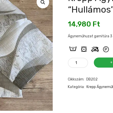
“hullámos”
14,980
Ft
Ágyneműhuzat garnitúra 3
Krepp
ágyneműhuzat
3
Cikkszám:
DB202
részes
"hullámos"
Kategória:
Krepp Ágynemű
khaki
mennyiség