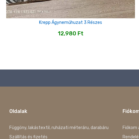
Krepp Ágyneműhuzat 3 Részes
12,980
Ft
Oldalak
Fióko
Függöny, lakástextil, ruházati méteráru, darabáru
Fiókom 
Szállítás és fizetés
Rendelé