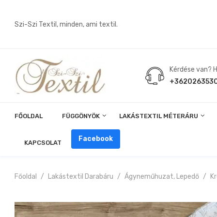
Szi-Szi Textil, minden, ami textil.
Kérdése van? Hí
+362026353
FŐOLDAL
FÜGGÖNYÖK
LAKÁSTEXTIL MÉTERÁRU
Angin, Pelenka, Milonó, Pul Anyagok
Facebook
KAPCSOLAT
Főoldal
Lakástextil Darabáru
Ágyneműhuzat, Lepedő
K