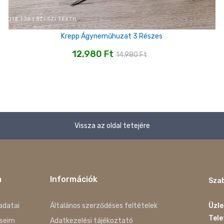
Krepp Ágyneműhuzat 3 Részes
12,980
Ft
14,980
Ft
Vissza az oldal tetejére
m
Információk
Szab
adatai
Általános szerződéses feltételek
Üzle
Tel
seim
Adatkezelési tájékoztató