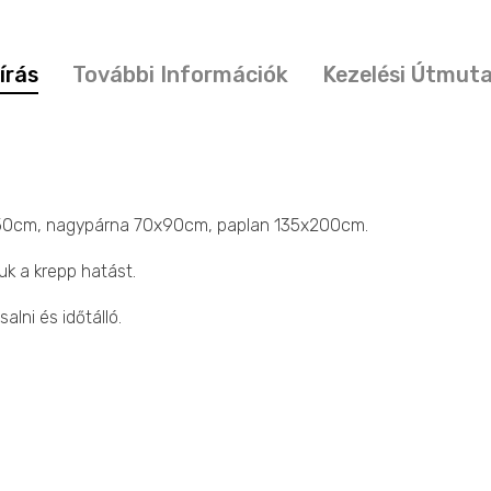
írás
További Információk
Kezelési Útmut
x50cm, nagypárna 70x90cm, paplan 135x200cm.
uk a krepp hatást.
lni és időtálló.