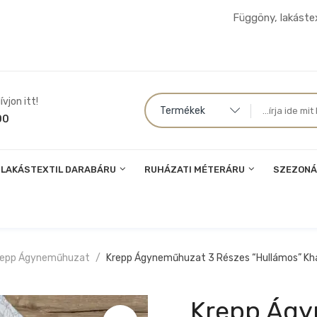
Függöny, lakástex
vjon itt!
Termékek
00
LAKÁSTEXTIL DARABÁRU
RUHÁZATI MÉTERÁRU
SZEZONÁ
repp Ágyneműhuzat
Krepp Ágyneműhuzat 3 Részes “hullámos” Kh
Krepp Ágy