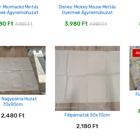
y: Micimackó Mintás
Disney: Mickey Mouse Mintás
mek Ágyneműhuzat
Gyermek Ágyneműhuzat
980
Ft
3,980
Ft
4,980
Ft
4,980
Ft
Ak
F
r Nagypárna Huzat
70x90cm
2,480
Ft
Félpárnatok 50x70cm
2,180
Ft