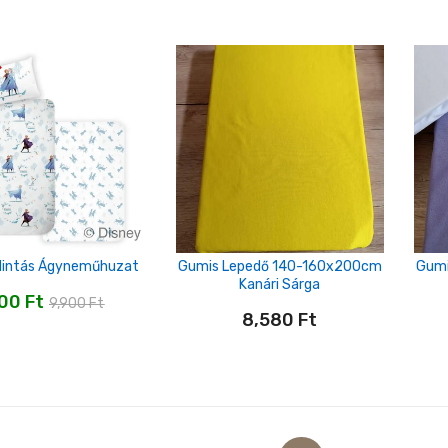
Mintás Ágyneműhuzat
Gumis Lepedő 140-160x200cm
Gumi
Kanári Sárga
000
Ft
9,900
Ft
8,580
Ft