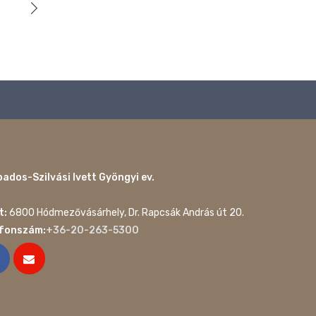
ados-Szilvási Ivett Gyöngyi ev.
t:
6800 Hódmezővásárhely, Dr. Rapcsák András út 20.
efonszám:
+36-20-263-5300