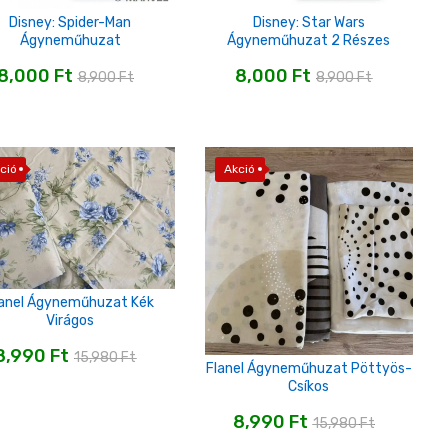
Disney: Spider-Man
Disney: Star Wars
Ágyneműhuzat
Ágyneműhuzat 2 Részes
8,000
Ft
8,000
Ft
8,900
Ft
8,900
Ft
ció
Akció
lanel Ágyneműhuzat Kék
Virágos
8,990
Ft
15,980
Ft
Flanel Ágyneműhuzat Pöttyös-
Csíkos
8,990
Ft
15,980
Ft