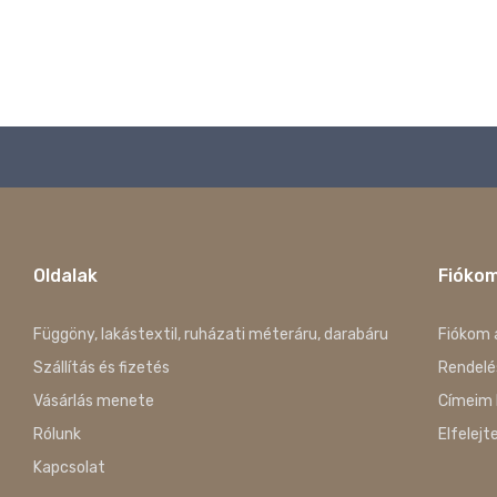
Oldalak
Fióko
Függöny, lakástextil, ruházati méteráru, darabáru
Fiókom 
Szállítás és fizetés
Rendelé
Vásárlás menete
Címeim 
Rólunk
Elfelejt
Kapcsolat