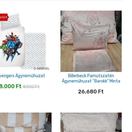
ció
vengers Ágyneműhuzat
Billerbeck Pamutszatén
Ágyneműhuzat “barokk” Minta
8,000
Ft
8,900
Ft
26,680
Ft