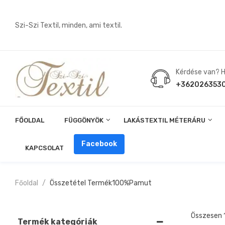
Szi-Szi Textil, minden, ami textil.
Kérdése van? Hí
+362026353
FŐOLDAL
FÜGGÖNYÖK
LAKÁSTEXTIL MÉTERÁRU
Angin, Pelenka, Milonó, Pul Anyagok
Facebook
KAPCSOLAT
Főoldal
Összetétel Termék
100%pamut
Összesen 
Termék kategóriák