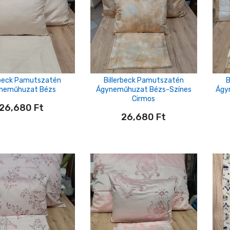
rbeck Pamutszatén
Billerbeck Pamutszatén
B
neműhuzat Bézs
Ágyneműhuzat Bézs-Színes
Ágy
Cirmos
26,680
Ft
26,680
Ft