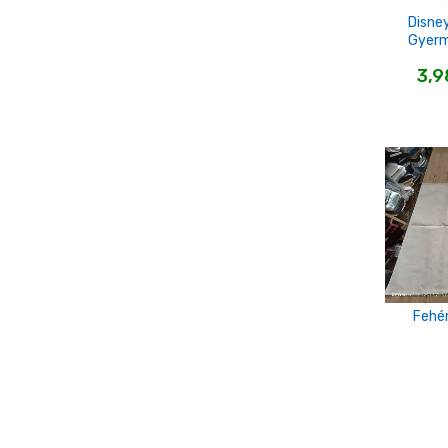
Disne
Gyer
3,
Fehé