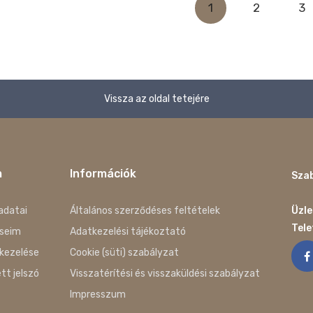
1
2
3
Vissza az oldal tetejére
m
Információk
Szab
adatai
Általános szerződéses feltételek
Üzle
Tel
seim
Adatkezelési tájékoztató
kezelése
Cookie (süti) szabályzat
ett jelszó
Visszatérítési és visszaküldési szabályzat
Impresszum