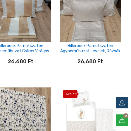
illerbeck Pamutszatén
Billerbeck Pamutszatén
neműhuzat Csíkos Virágos
Ágyneműhuzat Levelek, Rózsák
26,680
Ft
26,680
Ft
Akció
0