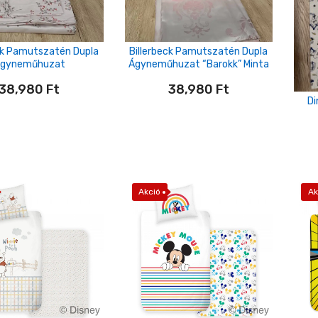
ck Pamutszatén Dupla
Billerbeck Pamutszatén Dupla
gyneműhuzat
Ágyneműhuzat “barokk” Minta
38,980
Ft
38,980
Ft
Di
Akció
Ak