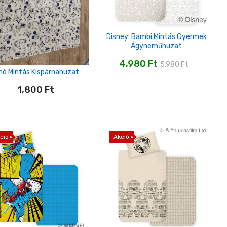
Disney: Bambi Mintás Gyermek
Ágyneműhuzat
4,980
Ft
5,980
Ft
nó Mintás Kispárnahuzat
1,800
Ft
ció
Akció