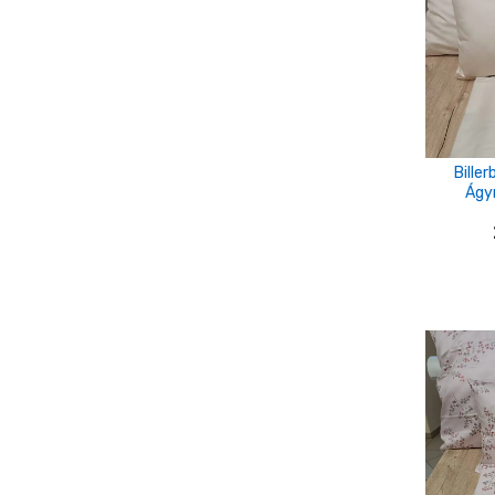
ekrü-zöld
fehér-drapp-szürke-kék
Fehér-kék
fehér-okker-fekete
Bille
Ágy
fehér-piros-rózsaszín
fukszia
halván rózsaszín
kanári sárga
khaki
krém
krém-kék
mogyoró