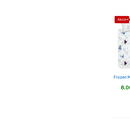
Akció
Frozen 
8,