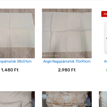
Ak
Kispárnatok 38x51cm
Angin Nagypárnatok 70x90cm
A
1,480
Ft
2,980
Ft