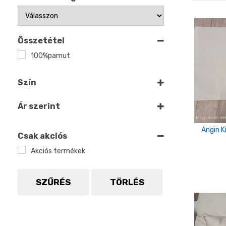
Összetétel
100%pamut
Szín
Fehér
Ár szerint
Fekete
Angin 
Kék
Csak akciós
Akciós termékek
Szürke
Bézs
SZŰRÉS
TÖRLÉS
Drapp
drapp-barna
ekrü-drapp-barna-s.barna