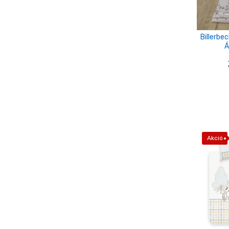
narancs
Nyers
Billerbe
orgona lila
Á
piros
púder
sárga-piros-kék
színes
Terrakotta
Akció
türkizkék
v.barna-szürke
világos szürke-sötét szürke
zöld-szürke