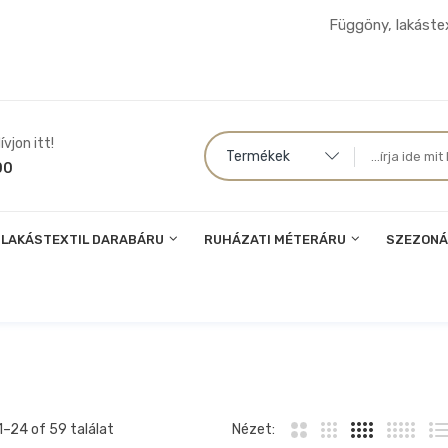
Függöny, lakástex
vjon itt!
Termékek
00
LAKÁSTEXTIL DARABÁRU
RUHÁZATI MÉTERÁRU
SZEZONÁ
1–
24
of 59 találat
Nézet: