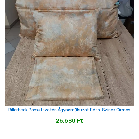
Billerbeck Pamutszatén Ágyneműhuzat Bézs-Színes Cirmos
26,680
Ft