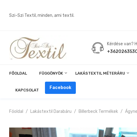
Szi-Szi Textil, minden, ami textil.
Kérdése van? Hí
+362026353
FŐOLDAL
FÜGGÖNYÖK
LAKÁSTEXTIL MÉTERÁRU
Angin, Pelenka, Milonó, Pul Anyagok
Facebook
KAPCSOLAT
Főoldal
Lakástextil Darabáru
Billerbeck Termékek
Ágyn