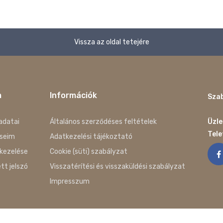
Vissza az oldal tetejére
m
Információk
Szab
adatai
Általános szerződéses feltételek
Üzle
Tel
seim
Adatkezelési tájékoztató
kezelése
Cookie (süti) szabályzat
ett jelszó
Visszatérítési és visszaküldési szabályzat
Impresszum