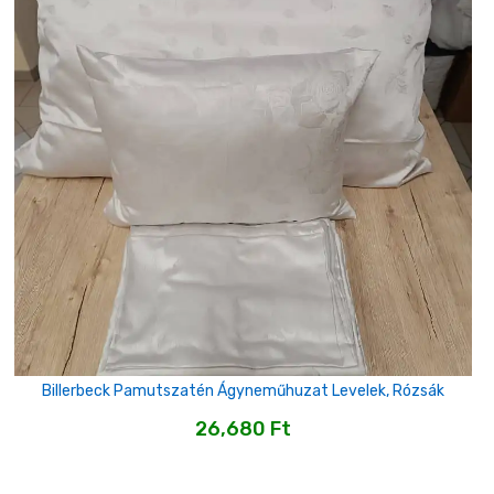
Billerbeck Pamutszatén Ágyneműhuzat Levelek, Rózsák
26,680
Ft