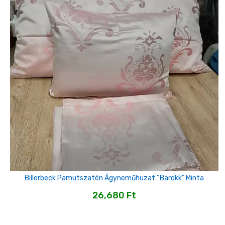
Billerbeck Pamutszatén Ágyneműhuzat “barokk” Minta
26,680
Ft