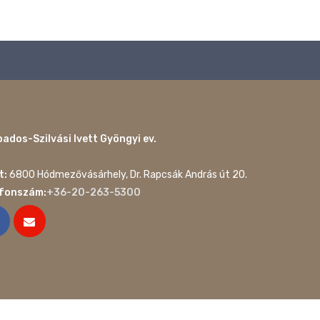
ados-Szilvási Ivett Gyöngyi ev.
t:
6800 Hódmezővásárhely, Dr. Rapcsák András út 20.
efonszám:
+36-20-263-5300