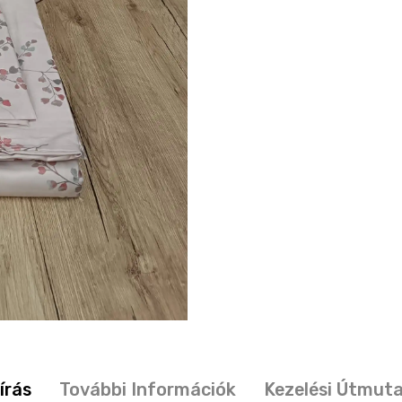
írás
További Információk
Kezelési Útmut