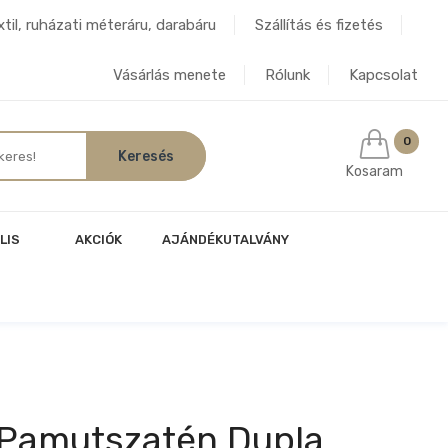
til, ruházati méteráru, darabáru
Szállítás és fizetés
Vásárlás menete
Rólunk
Kapcsolat
0
Kosaram
LIS
AKCIÓK
AJÁNDÉKUTALVÁNY
k Pamutszatén Dupla