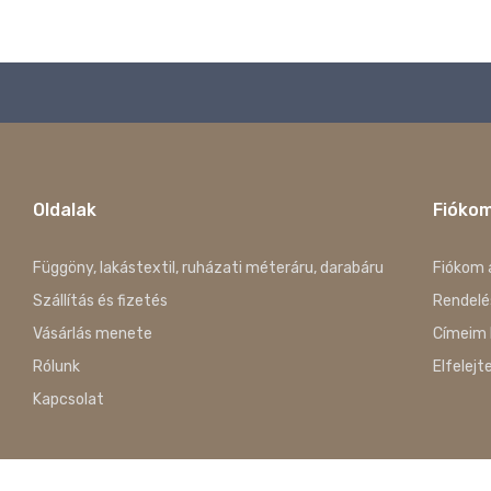
Oldalak
Fióko
Függöny, lakástextil, ruházati méteráru, darabáru
Fiókom 
Szállítás és fizetés
Rendelé
Vásárlás menete
Címeim 
Rólunk
Elfelejt
Kapcsolat