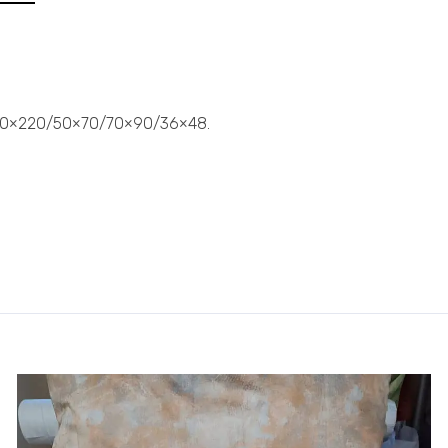
 200×220/50×70/70×90/36×48.