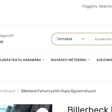
Függöny, lakástex
vjon itt!
Termékek
00
LAKÁSTEXTIL DARABÁRU
RUHÁZATI MÉTERÁRU
SZEZONÁ
eműhuzat
Billerbeck Pamutszatén Dupla Ágyneműhuzat
Billerbec