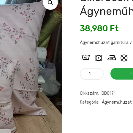
Ágyneműh
38,980
Ft
Ágyneműhuzat garnitúra 
Billerbeck
pamutszatén
dupla
Cikkszám:
DB0171
ágyneműhuzat
mennyiség
Kategória:
Ágyneműhuzat