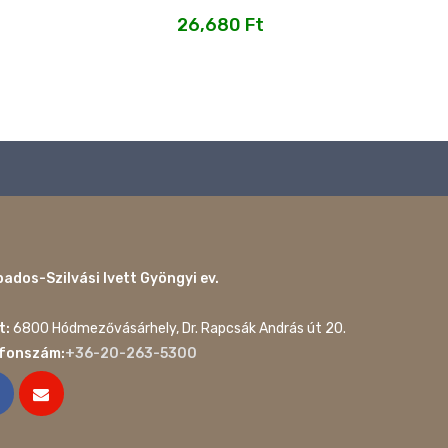
26,680
Ft
ados-Szilvási Ivett Gyöngyi ev.
t:
6800 Hódmezővásárhely, Dr. Rapcsák András út 20.
efonszám:
+36-20-263-5300