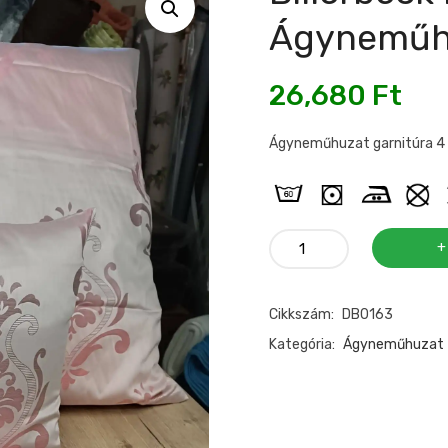
Ágyneműhu
26,680
Ft
Ágyneműhuzat garnitúra 
Billerbeck
pamutszatén
ágyneműhuzat
Cikkszám:
DB0163
"barokk"
minta
Kategória:
Ágyneműhuzat
mennyiség