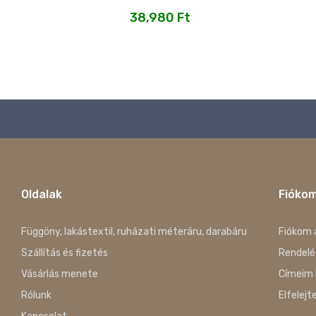
38,980
Ft
Oldalak
Fióko
Függöny, lakástextil, ruházati méteráru, darabáru
Fiókom 
Szállítás és fizetés
Rendelé
Vásárlás menete
Címeim 
Rólunk
Elfelejt