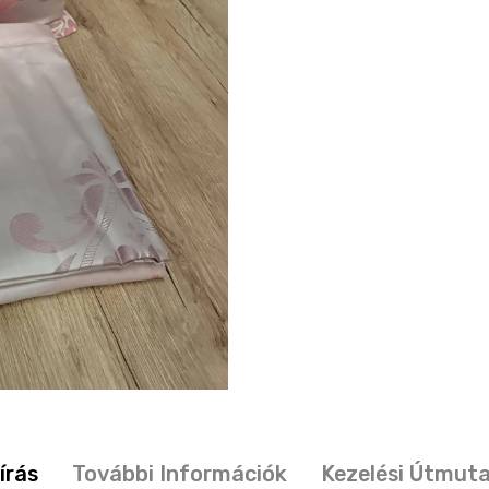
írás
További Információk
Kezelési Útmut