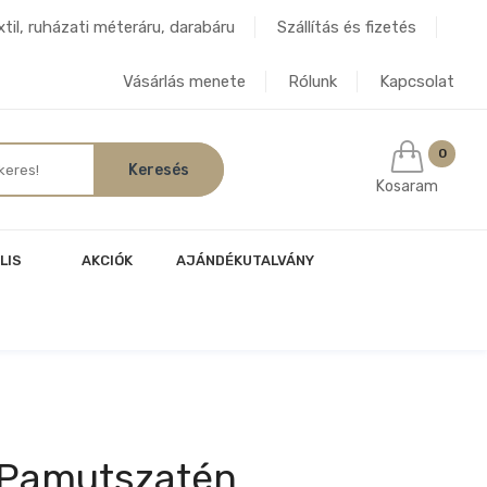
til, ruházati méteráru, darabáru
Szállítás és fizetés
Vásárlás menete
Rólunk
Kapcsolat
0
Kosaram
LIS
AKCIÓK
AJÁNDÉKUTALVÁNY
k Pamutszatén