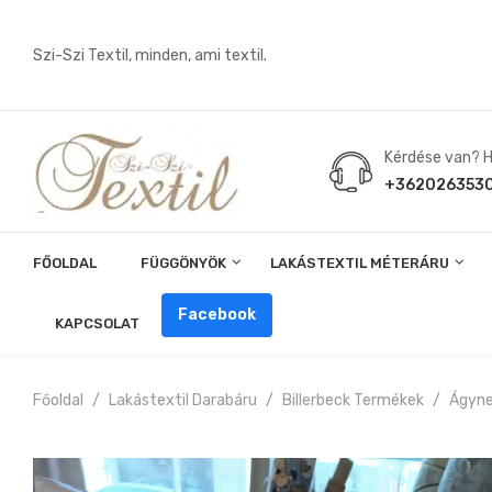
Szi-Szi Textil, minden, ami textil.
Kérdése van? Hí
+362026353
FŐOLDAL
FÜGGÖNYÖK
LAKÁSTEXTIL MÉTERÁRU
Angin, Pelenka, Milonó, Pul Anyagok
Facebook
KAPCSOLAT
Főoldal
Lakástextil Darabáru
Billerbeck Termékek
Ágyn