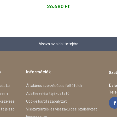
26,680
Ft
Vissza az oldal tetejére
m
Információk
Szab
adatai
Általános szerződéses feltételek
Üzle
Tel
seim
Adatkezelési tájékoztató
kezelése
Cookie (süti) szabályzat
ett jelszó
Visszatérítési és visszaküldési szabályzat