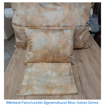
Billerbeck Pamutszatén Ágyneműhuzat Bézs-Színes Cirmos