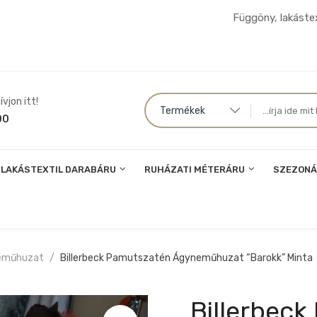
Függöny, lakástex
vjon itt!
Termékek
00
LAKÁSTEXTIL DARABÁRU
RUHÁZATI MÉTERÁRU
SZEZONÁ
eműhuzat
Billerbeck Pamutszatén Ágyneműhuzat “barokk” Minta
Billerbec