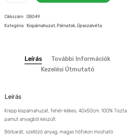
kispárnahuzat
leveles
Cikkszám:
DB049
40x50cm
mennyiség
Kategória:
Kispárnahuzat, Párnatok, Űjraszalvéta
Leírás
További Információk
Kezelési Útmutató
Leírás
Krepp kispárnahuzat, fehér-kékes, 40x50cm. 100% Tiszta
pamut anyagból készült.
Bőrbarát, szellőző anyag, magas hőfokon mosható.