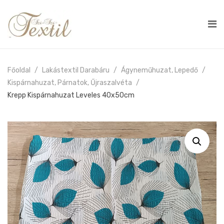
Főoldal
Lakástextil Darabáru
Ágyneműhuzat, Lepedő
Kispárnahuzat, Párnatok, Űjraszalvéta
Krepp Kispárnahuzat Leveles 40x50cm