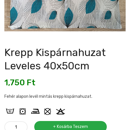
Krepp Kispárnahuzat
Leveles 40x50cm
1,750
Ft
Fehér alapon levél mintás krepp kispárnahuzat.
Krepp
Kosárba Teszem