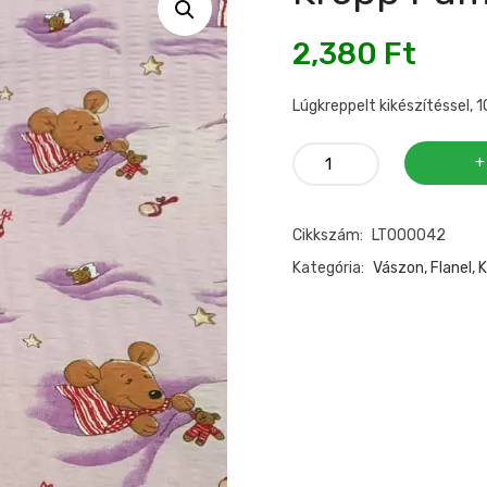
2,380
Ft
Lúgkreppelt kikészítéssel, 
Krepp
pamutvászon
mennyiség
Cikkszám:
LT000042
Kategória:
Vászon, Flanel, 