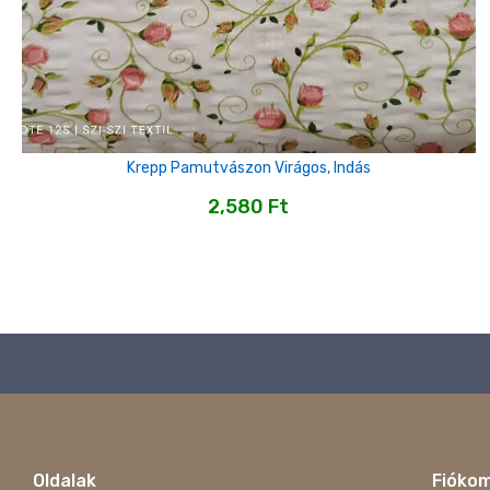
Krepp Pamutvászon Virágos, Indás
2,580
Ft
Oldalak
Fióko