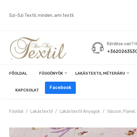
Szi-Szi Textil, minden, ami textil.
Kérdése van? Hí
+362026353
FŐOLDAL
FÜGGÖNYÖK
LAKÁSTEXTIL MÉTERÁRU
Angin, Pelenka, Milonó, Pul Anyagok
Facebook
KAPCSOLAT
Főoldal
Lakástextil
Lakástextil Anyagok
Vászon, Flanel,