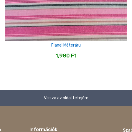
Flanel Méteráru
1,980
Ft
Vissza az oldal tetejére
m
Információk
Szab