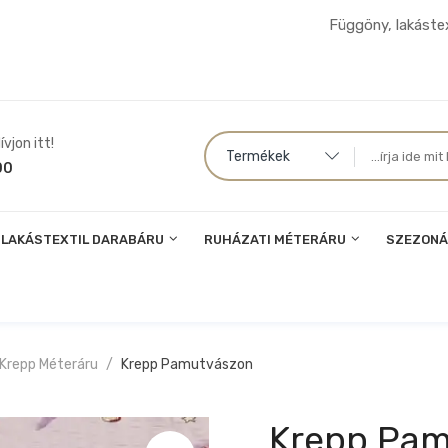
Függöny, lakástex
vjon itt!
Termékek
00
LAKÁSTEXTIL DARABÁRU
RUHÁZATI MÉTERÁRU
SZEZONÁ
 Krepp Méteráru
Krepp Pamutvászon
Krepp Pam