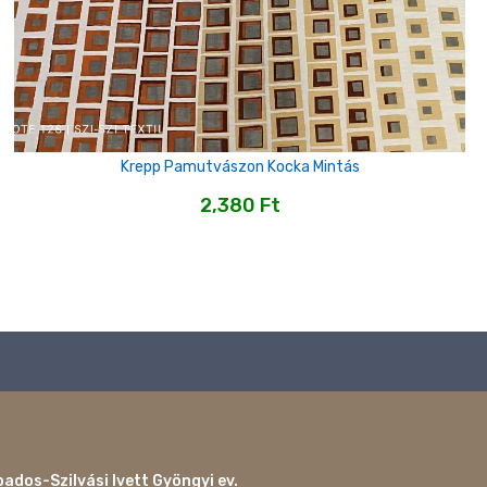
Krepp Pamutvászon Kocka Mintás
2,380
Ft
ados-Szilvási Ivett Gyöngyi ev.