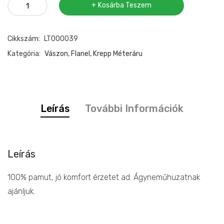
Krepp
Kosárba Teszem
pamutvászon
mennyiség
Cikkszám:
LT000039
Kategória:
Vászon, Flanel, Krepp Méteráru
Leírás
További Információk
Leírás
100% pamut, jó komfort érzetet ad. Ágyneműhuzatnak
ajánljuk.