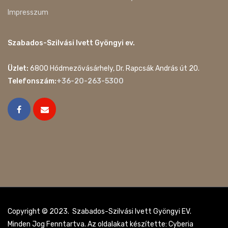
Impresszum
Szabados-Szilvási Ivett Gyöngyi ev.
Üzlet:
6800 Hódmezővásárhely, Dr. Rapcsák András út 20.
Telefonszám:
+36-20-263-5300
Copyright © 2023. Szabados-Szilvási Ivett Gyöngyi EV.
Minden Jog Fenntartva. Az oldalakat készítette: Cyberia