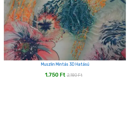
Muszlin Mintás 3D Hatású
1,750
Ft
2,180
Ft