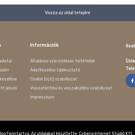
Vissza az oldal tetejére
m
Információk
Szab
adatai
Általános szerződéses feltételek
Üzle
Tel
seim
Adatkezelési tájékoztató
kezelése
Cookie (süti) szabályzat
ett jelszó
Visszatérítési és visszaküldési szabályzat
Impresszum
g Fenntartva. Az oldalakat készítette: Cyberia Internet Stúdió Kft.