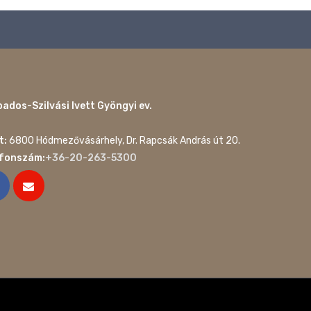
ados-Szilvási Ivett Gyöngyi ev.
t:
6800 Hódmezővásárhely, Dr. Rapcsák András út 20.
efonszám:
+36-20-263-5300