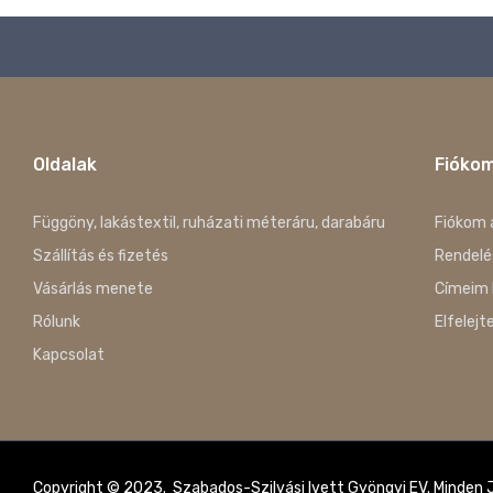
Oldalak
Fióko
Függöny, lakástextil, ruházati méteráru, darabáru
Fiókom 
Szállítás és fizetés
Rendelé
Vásárlás menete
Címeim 
Rólunk
Elfelejt
Kapcsolat
Copyright © 2023. Szabados-Szilvási Ivett Gyöngyi EV. Minden Jo