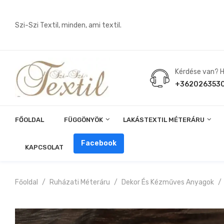
Szi-Szi Textil, minden, ami textil.
Kérdése van? Hí
+362026353
FŐOLDAL
FÜGGÖNYÖK
LAKÁSTEXTIL MÉTERÁRU
Angin, Pelenka, Milonó, Pul Anyagok
Facebook
KAPCSOLAT
Főoldal
Ruházati Méteráru
Dekor És Kézműves Anyagok