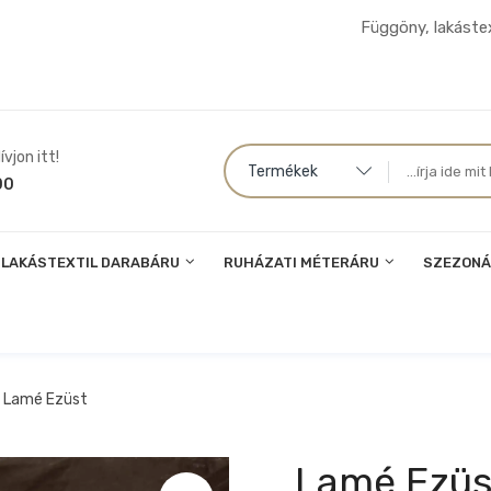
Függöny, lakástex
vjon itt!
Termékek
00
LAKÁSTEXTIL DARABÁRU
RUHÁZATI MÉTERÁRU
SZEZONÁ
Lamé Ezüst
Lamé Ezüs