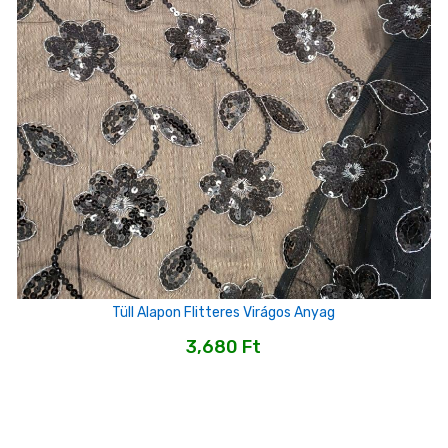
Tüll Alapon Flitteres Virágos Anyag
3,680
Ft