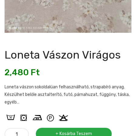
Loneta Vászon Virágos
2,480
Ft
Loneta vászon sokoldalúan felhasználható, strapabíró anyag.
Készülhet belőle asztalterítő, futó, párnahuzat, függöny, táska,
egyéb…
Loneta
Kosárba Teszem