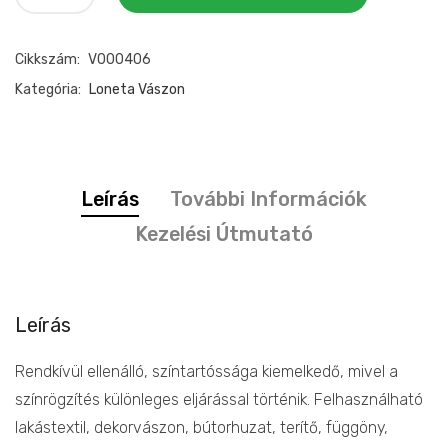
vászon
virágos
Cikkszám:
V000406
mennyiség
Kategória:
Loneta Vászon
Leírás
További Információk
Kezelési Útmutató
Leírás
Rendkívül ellenálló, színtartóssága kiemelkedő, mivel a
színrögzítés különleges eljárással történik. Felhasználható
lakástextil, dekorvászon, bútorhuzat, terítő, függöny,