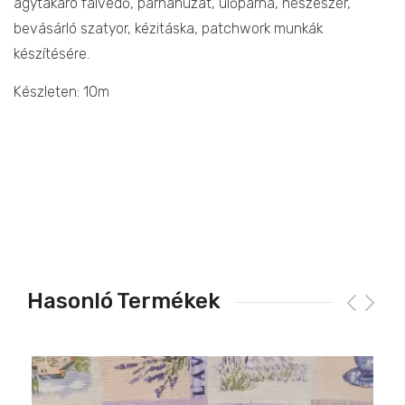
ágytakaró falvédő, párnahuzat, ülőpárna, neszeszer,
bevásárló szatyor, kézitáska, patchwork munkák
készítésére.
Készleten: 10m
Hasonló Termékek