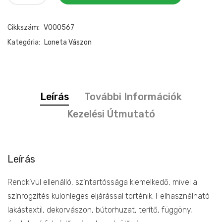
vászon
"dzsungel"
Cikkszám:
V000567
mintás
mennyiség
Kategória:
Loneta Vászon
Leírás
További Információk
Kezelési Útmutató
Leírás
Rendkívül ellenálló, színtartóssága kiemelkedő, mivel a
színrögzítés különleges eljárással történik. Felhasználható
lakástextil, dekorvászon, bútorhuzat, terítő, függöny,