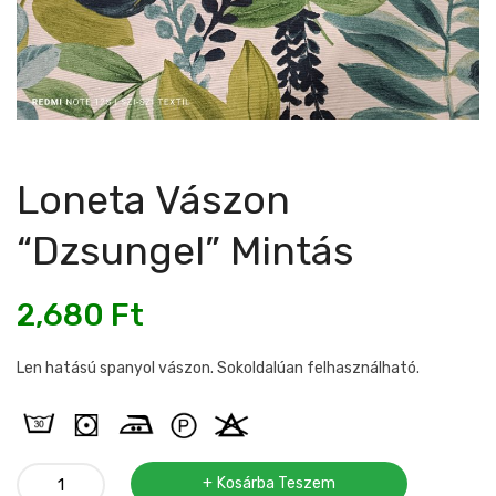
Loneta Vászon
“dzsungel” Mintás
2,680
Ft
Len hatású spanyol vászon. Sokoldalúan felhasználható.
Loneta
Kosárba Teszem