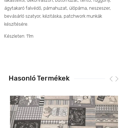
lakástextil, dekorvászon, bútorhuzat, terítő, függöny,
ágytakaró falvédő, párnahuzat, ülőpárna, neszeszer,
bevásárló szatyor, kézitáska, patchwork munkák
készítésére.
Készleten: 11m
Hasonló Termékek