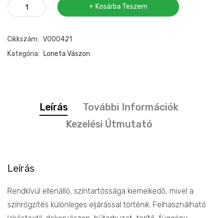
Loneta
Kosárba Teszem
vászon
margarétás
Cikkszám:
V000421
mennyiség
Kategória:
Loneta Vászon
Leírás
További Információk
Kezelési Útmutató
Leírás
Rendkívül ellenálló, színtartóssága kiemelkedő, mivel a
színrögzítés különleges eljárással történik. Felhasználható