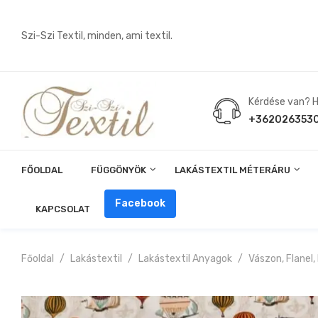
Szi-Szi Textil, minden, ami textil.
Kérdése van? Hí
+362026353
FŐOLDAL
FÜGGÖNYÖK
LAKÁSTEXTIL MÉTERÁRU
Angin, Pelenka, Milonó, Pul Anyagok
Facebook
KAPCSOLAT
Főoldal
Lakástextil
Lakástextil Anyagok
Vászon, Flanel,