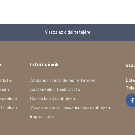
Vissza az oldal tetejére
m
Információk
Szab
adatai
Általános szerződéses feltételek
Üzle
Tel
seim
Adatkezelési tájékoztató
kezelése
Cookie (süti) szabályzat
ett jelszó
Visszatérítési és visszaküldési szabályzat
Impresszum