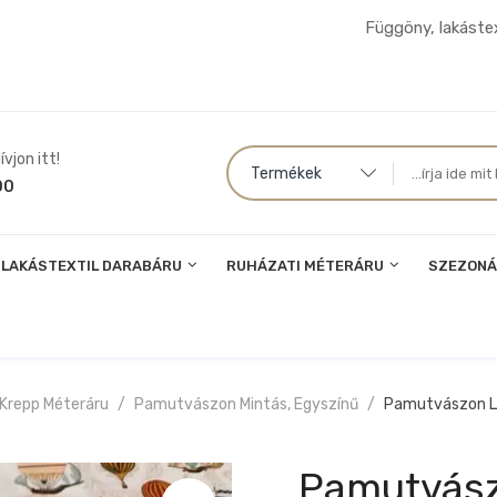
Függöny, lakástex
vjon itt!
Termékek
00
LAKÁSTEXTIL DARABÁRU
RUHÁZATI MÉTERÁRU
SZEZONÁ
 Krepp Méteráru
Pamutvászon Mintás, Egyszínű
Pamutvászon L
Pamutvász