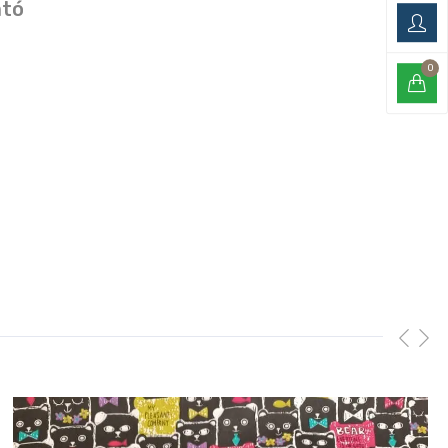
ató
0