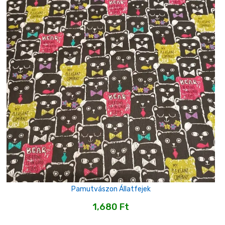
Pamutvászon Állatfejek
1,680
Ft