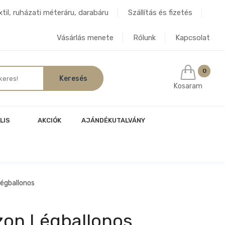
til, ruházati méteráru, darabáru
Szállítás és fizetés
Vásárlás menete
Rólunk
Kapcsolat
0
Kosaram
LIS
AKCIÓK
AJÁNDÉKUTALVÁNY
égballonos
on Légballonos