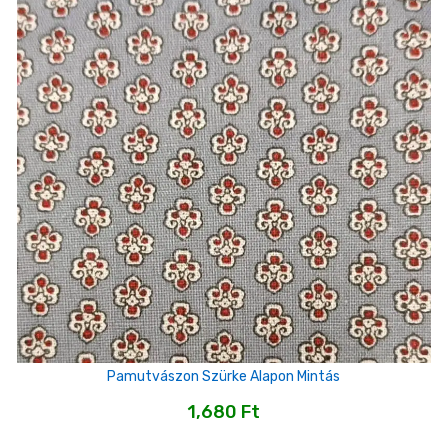
Pamutvászon Szürke Alapon Mintás
1,680
Ft