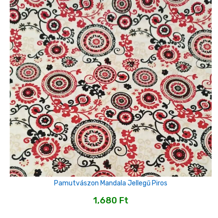
Pamutvászon Mandala Jellegű Piros
1,680
Ft