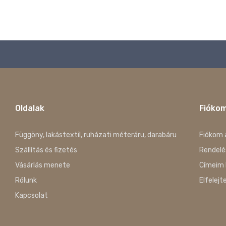
Oldalak
Fióko
Függöny, lakástextil, ruházati méteráru, darabáru
Fiókom 
Szállítás és fizetés
Rendelé
Vásárlás menete
Címeim 
Rólunk
Elfelejt
Kapcsolat