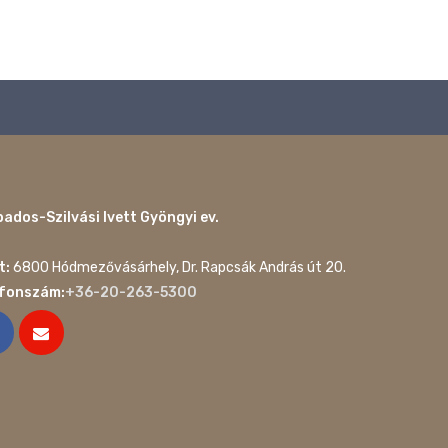
ados-Szilvási Ivett Gyöngyi ev.
t:
6800 Hódmezővásárhely, Dr. Rapcsák András út 20.
efonszám:
+36-20-263-5300