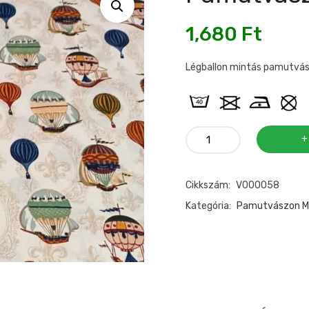
1,680
Ft
Légballon mintás pamutvás
Pamutvászon
légballonos
mennyiség
Cikkszám:
V000058
Kategória:
Pamutvászon Mi