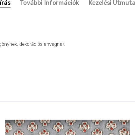
írás
További Információk
Kezelési Útmut
ggönynek, dekorációs anyagnak.