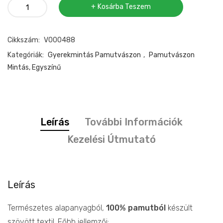
Pamutvászon
Kosárba Teszem
piros
macis
Cikkszám:
V000488
mennyiség
Kategóriák:
Gyerekmintás Pamutvászon
,
Pamutvászon
Mintás, Egyszínű
Leírás
További Információk
Kezelési Útmutató
Leírás
Természetes alapanyagból,
100% pamutból
készült
szövött textil. Főbb jellemzői: