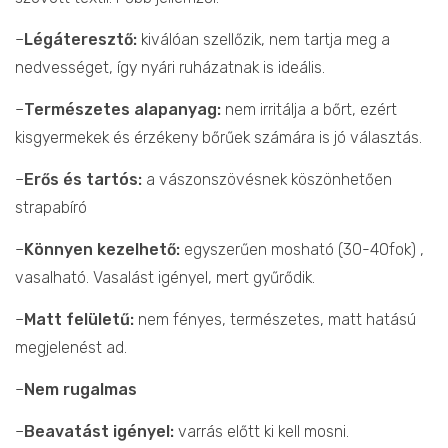
–
Légáteresztő:
kiválóan szellőzik, nem tartja meg a
nedvességet, így nyári ruházatnak is ideális.
–
Természetes alapanyag:
nem irritálja a bőrt, ezért
kisgyermekek és érzékeny bőrűek számára is jó választás.
–
Erős és tartós:
a vászonszövésnek köszönhetően
strapabíró
–
Könnyen kezelhető:
egyszerűen mosható (30-40fok) ,
vasalható. Vasalást igényel, mert gyűrődik.
–
Matt felületű:
nem fényes, természetes, matt hatású
megjelenést ad.
–
Nem rugalmas
–
Beavatást igényel:
varrás előtt ki kell mosni.