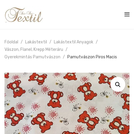
Főoldal
Lakástextil
Lakástextil Anyagok
Vászon, Flanel, Krepp Méteráru
Gyerekmintás Pamutvászon
Pamutvászon Piros Macis