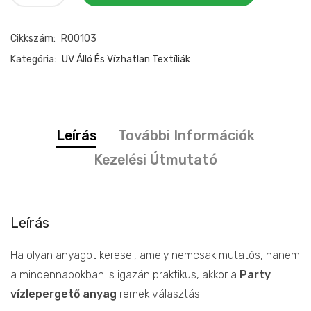
vízlepergetős
anyag
Cikkszám:
R00103
virágok
mennyiség
Kategória:
UV Álló És Vízhatlan Textíliák
Leírás
További Információk
Kezelési Útmutató
Leírás
Ha olyan anyagot keresel, amely nemcsak mutatós, hanem
a mindennapokban is igazán praktikus, akkor a
Party
vízlepergető anyag
remek választás!