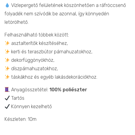
Vízlepergető felületének köszönhetően a ráfröccsenő
folyadék nem szívódik be azonnal, így könnyedén
letörölhető.
Felhasználható többek között:
asztalterítők készítéséhez,
kerti és teraszbútor párnahuzatokhoz,
dekorfüggönyökhöz,
díszpárnahuzatokhoz,
táskákhoz és egyéb lakásdekorációkhoz.
Anyagösszetétel:
100% poliészter
Tartós
Könnyen kezelhető
Készleten: 10m