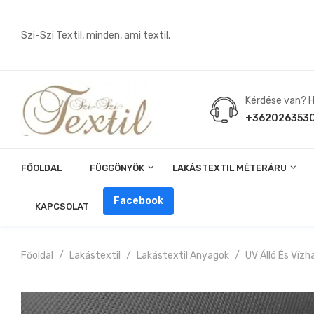
Szi-Szi Textil, minden, ami textil.
Kérdése van? Hí
+362026353
FŐOLDAL
FÜGGÖNYÖK
LAKÁSTEXTIL MÉTERÁRU
Angin, Pelenka, Milonó, Pul Anyagok
Facebook
KAPCSOLAT
Főoldal
Lakástextil
Lakástextil Anyagok
UV Álló És Vízh