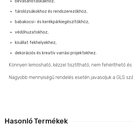
bevásárlótáskákhoz,
tárolózsákokhoz és rendszerezőkhöz,
babakocsi- és kerékpárkiegészítőkhöz,
védőhuzatokhoz,
kisállat fekhelyekhez,
dekorációs és kreatív varrási projektekhez.
Könnyen lemosható, kézzel tisztítható, nem fehéríthető és
Nagyobb mennyiségű rendelés esetén javasoljuk a GLS szál
Hasonló Termékek