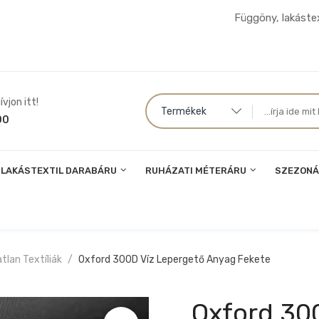
Függöny, lakástex
vjon itt!
Termékek
00
LAKÁSTEXTIL DARABÁRU
RUHÁZATI MÉTERÁRU
SZEZONÁ
atlan Textíliák
Oxford 300D Víz Lepergető Anyag Fekete
Oxford 30