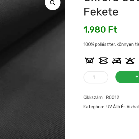
Fekete
1,980
Ft
100% poliészter, könnyen ti
Oxford
300D
víz
Cikkszám:
R0012
lepergető
anyag
Kategória:
UV Álló És Vízhat
fekete
mennyiség