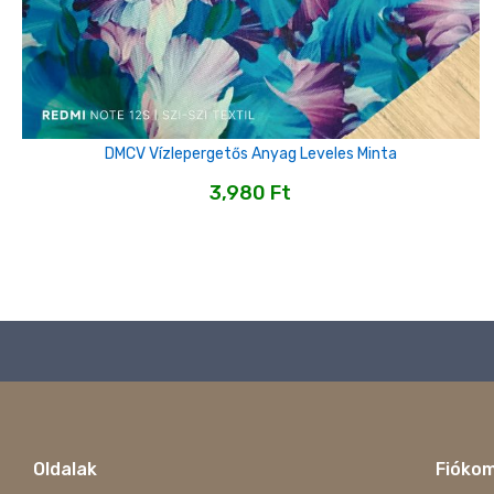
DMCV Vízlepergetős Anyag Leveles Minta
3,980
Ft
Oldalak
Fióko