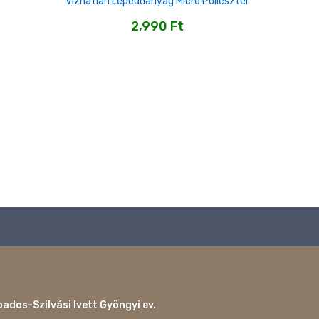
Vízhatlan Lepedőanyag Micro Poliészter
2,990
Ft
ados-Szilvási Ivett Gyöngyi ev.