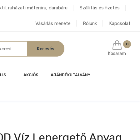
til, ruházati méteráru, darabáru
Szállítás és fizetés
Vásárlás menete
Rólunk
Kapcsolat
0
Kosaram
LIS
AKCIÓK
AJÁNDÉKUTALVÁNY
0D Víz Lepergető Anyag