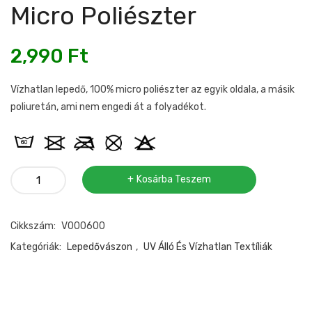
Micro Poliészter
2,990
Ft
Vízhatlan lepedő, 100% micro poliészter az egyik oldala, a másik
poliuretán, ami nem engedi át a folyadékot.
Vízhatlan
Kosárba Teszem
lepedőanyag
micro
Cikkszám:
V000600
poliészter
mennyiség
Kategóriák:
Lepedővászon
,
UV Álló És Vízhatlan Textíliák