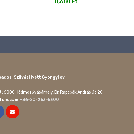
8,680
Ft
ados-Szilvási Ivett Gyöngyi ev.
t:
6800 Hódmezővásárhely, Dr. Rapcsák András út 20.
efonszám:
+36-20-263-5300