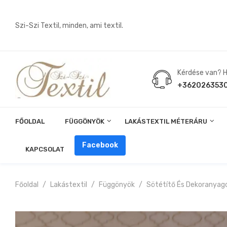
Szi-Szi Textil, minden, ami textil.
Kérdése van? Hí
+362026353
FŐOLDAL
FÜGGÖNYÖK
LAKÁSTEXTIL MÉTERÁRU
Angin, Pelenka, Milonó, Pul Anyagok
Facebook
KAPCSOLAT
Főoldal
Lakástextil
Függönyök
Sötétítő És Dekoranyag