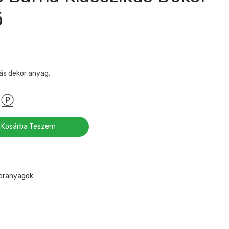
ő
ás dekor anyag.
Kosárba Teszem
koranyagok