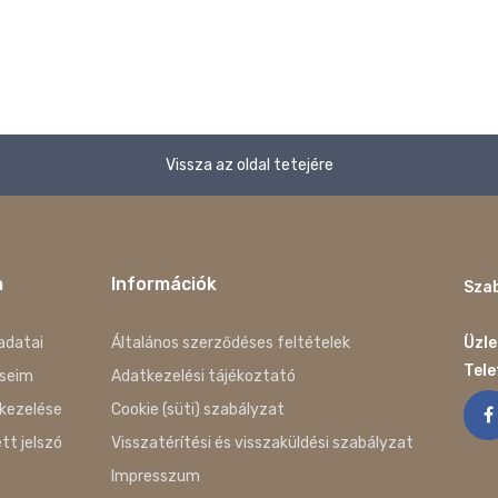
Vissza az oldal tetejére
m
Információk
Szab
adatai
Általános szerződéses feltételek
Üzle
Tel
seim
Adatkezelési tájékoztató
kezelése
Cookie (süti) szabályzat
ett jelszó
Visszatérítési és visszaküldési szabályzat
Impresszum