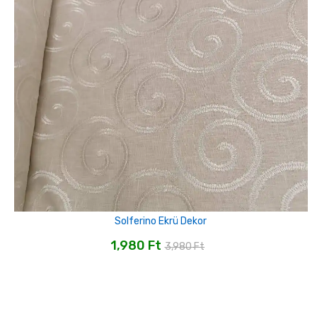
Solferino Ekrü Dekor
1,980
Ft
3,980
Ft