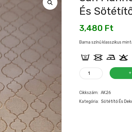
És Sötétít
3,480
Ft
Barna színű klasszikus mint
San
Marino
barna
Cikkszám:
AK26
klasszikus
dekor
Kategória:
Sötétítő És De
és
sötétítő
mennyiség