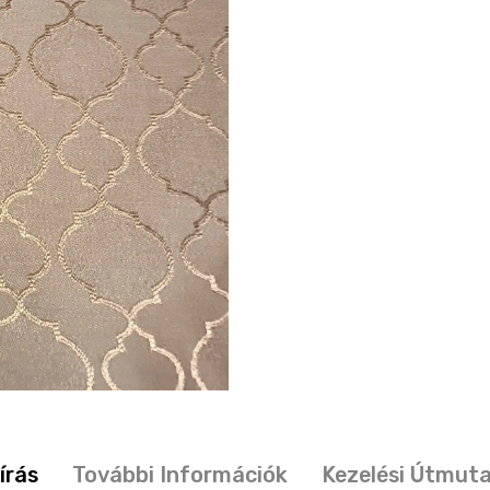
írás
További Információk
Kezelési Útmut