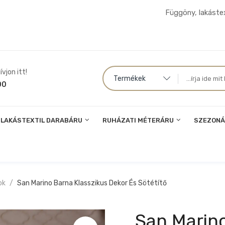
Függöny, lakástex
vjon itt!
Termékek
00
LAKÁSTEXTIL DARABÁRU
RUHÁZATI MÉTERÁRU
SZEZONÁ
ok
San Marino Barna Klasszikus Dekor És Sötétítő
San Marino