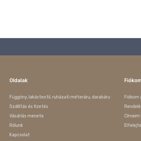
Oldalak
Fióko
Függöny, lakástextil, ruházati méteráru, darabáru
Fiókom 
Szállítás és fizetés
Rendelé
Vásárlás menete
Címeim 
Rólunk
Elfelejt
Kapcsolat