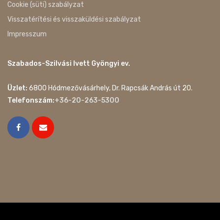
Cookie (süti) szabályzat
Visszatérítési és visszaküldési szabályzat
Impresszum
Szabados-Szilvási Ivett Gyöngyi ev.
Üzlet:
6800 Hódmezővásárhely, Dr. Rapcsák András út 20.
Telefonszám:
+36-20-263-5300