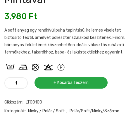
3,980
Ft
A soft anyag egy rendkívül puha tapintású, kellemes viseletet
biztosító textil, amelyet poliészter szálakból készítenek. Finom,
bársonyos felületének köszönhetően ideális választás ruházati
termékekhez, takarókhoz, baba- és lakástextilekhez egyaránt.
Világító
Kosárba Teszem
soft
unikornis
Cikkszám:
LT00100
mintával
mennyiség
Kategóriák:
Minky / Polár / Soft
,
Polár/soft/Minky/szőrme