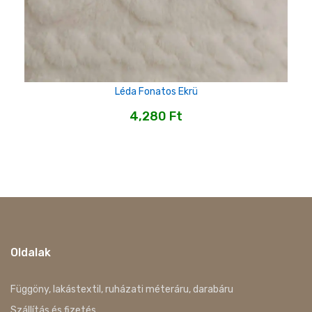
Léda Fonatos Ekrü
4,280
Ft
Oldalak
Függöny, lakástextil, ruházati méteráru, darabáru
Szállítás és fizetés