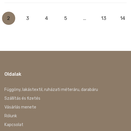
2
3
4
5
…
13
14
Oldalak
Függöny, lakástextil, ruházati méteráru, darabáru
Szállítás és fizetés
Vásárlás menete
Rólunk
Kapcsolat