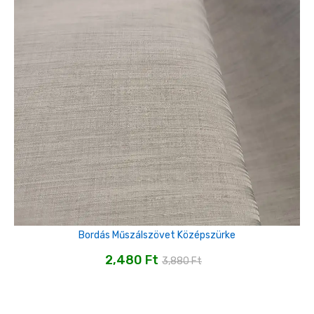
Bordás Műszálszövet Középszürke
2,480
Ft
3,880
Ft