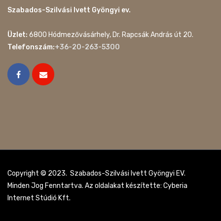
Szabados-Szilvási Ivett Gyöngyi ev.
Üzlet:
6800 Hódmezővásárhely, Dr. Rapcsák András út 20.
Telefonszám:
+36-20-263-5300
Copyright © 2023. Szabados-Szilvási Ivett Gyöngyi EV.
Minden Jog Fenntartva. Az oldalakat készítette: Cyberia
Internet Stúdió Kft.