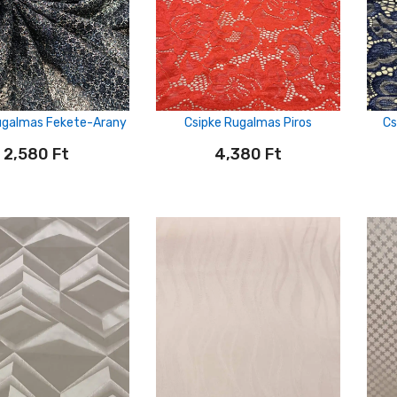
ugalmas Fekete-Arany
Csipke Rugalmas Piros
Cs
2,580
Ft
4,380
Ft