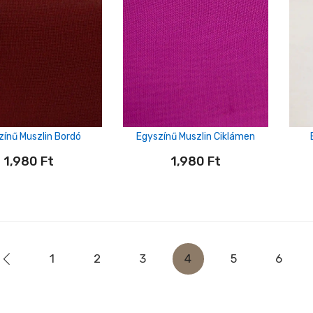
zínű Muszlin Bordó
Egyszínű Muszlin Ciklámen
1,980
Ft
1,980
Ft
1
2
3
4
5
6