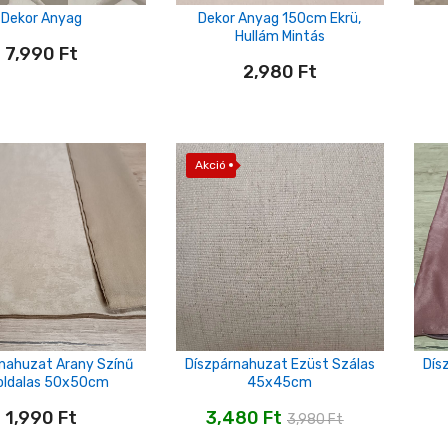
Dekor Anyag
Dekor Anyag 150cm Ekrü,
Hullám Mintás
7,990
Ft
2,980
Ft
Akció
nahuzat Arany Színű
Díszpárnahuzat Ezüst Szálas
Dís
oldalas 50x50cm
45x45cm
1,990
Ft
3,480
Ft
3,980
Ft