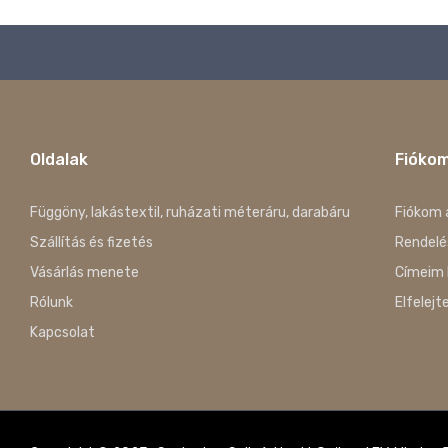
középszürke
krém
krém-arany
lila
Oldalak
Fióko
Mályva
Függöny, lakástextil, ruházati méteráru, darabáru
Fiókom 
menta
Szállítás és fizetés
Rendelé
mogyoró
Vásárlás menete
Címeim 
mustár
Rólunk
Elfelejt
napsárga
Kapcsolat
narancs
neon ciklámen
neon narancs