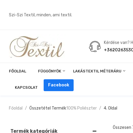
Szi-Szi Textil, minden, ami textil.
Kérdése van? Hí
+362026353
FŐOLDAL
FÜGGÖNYÖK
LAKÁSTEXTIL MÉTERÁRU
Angin, Pelenka, Milonó, Pul Anyagok
Facebook
KAPCSOLAT
Főoldal
Összetétel Termék
100% Poliészter
4. Oldal
Összesen 
Termék kategóriák