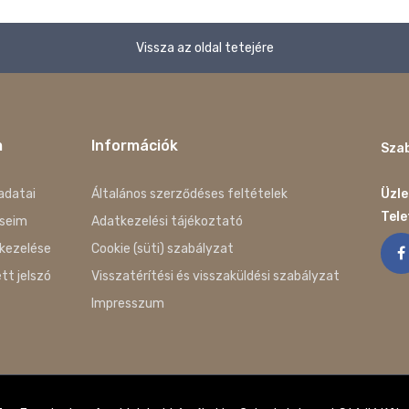
Vissza az oldal tetejére
m
Információk
Szab
adatai
Általános szerződéses feltételek
Üzle
Tel
seim
Adatkezelési tájékoztató
kezelése
Cookie (süti) szabályzat
ett jelszó
Visszatérítési és visszaküldési szabályzat
Impresszum