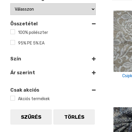
Összetétel
100% poliészter
95% PE 5% EA
Szín
Fehér
Ár szerint
Csip
Fekete
Kék
Csak akciós
Akciós termékek
Szürke
"tégla"
SZŰRÉS
TÖRLÉS
Acélkék
alma zöld