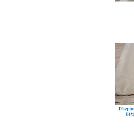
Caffé Latte
cappuccino
capuccino
Champagne
ciklámen
delfinkék
Drapp
égszínkék
Ekrü
ekrü-drapp-barna
Díszpár
ekrü-drapp-szürke-fekete
Két
eper
étcsoki barna