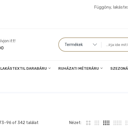
Függöny, lakástex
vjon itt!
Termékek
00
LAKÁSTEXTIL DARABÁRU
RUHÁZATI MÉTERÁRU
SZEZONÁ
73–
96
of 342 találat
Nézet: