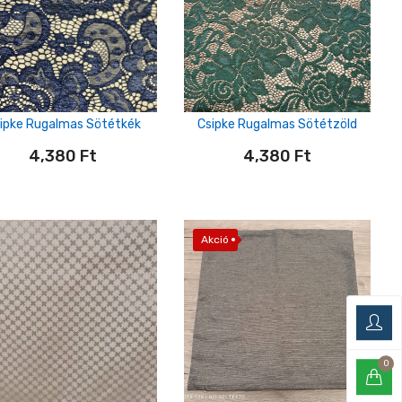
ipke Rugalmas Sötétkék
Csipke Rugalmas Sötétzöld
4,380
Ft
4,380
Ft
Akció
0