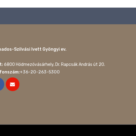
ados-Szilvási Ivett Gyöngyi ev.
t:
6800 Hódmezővásárhely, Dr. Rapcsák András út 20.
efonszám:
+36-20-263-5300