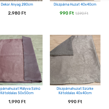
Dekor Anyag 280cm
Díszpárna Huzat 40x40cm
2,980
Ft
990
Ft
1,590
Ft
zpárnahuzat Mályva Színű
Díszpárnahuzat Szürke
Kétoldalas 50x50cm
Kétoldalas 40x40cm
1,990
Ft
990
Ft