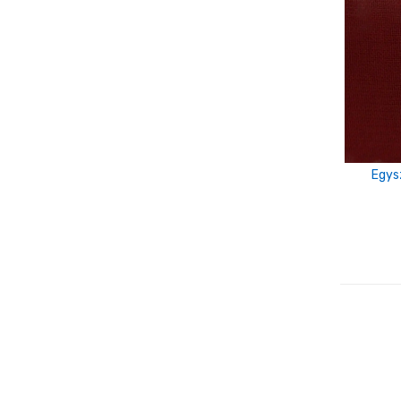
fekete-fehér-szürke
Fűzöld
Grincs
halván rózsaszín
halvány lila
halvány rózsaszín
Egys
halvány sárga
homok
karamell
kék-okker
khaki
királykék
kiwi zöld