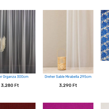
er Organza 300cm
Dreher Sable Mirabella 295cm
3,280
Ft
3,290
Ft