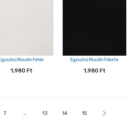
Egyszínű Muszlin Fehér
Egyszínű Muszlin Fekete
1,980
Ft
1,980
Ft
7
…
13
14
15