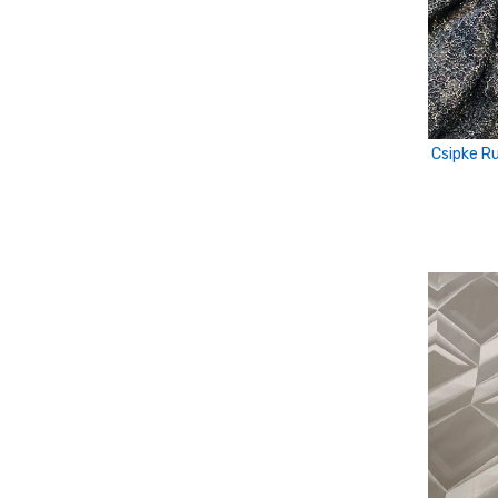
antracit szörke
Arany
arany-ekrü
Csipke R
arany-ezüst
Átlátszó
Barack
barack-szürke
barackvirág
Barna
Barnás-szürke
Bézs
Bordó