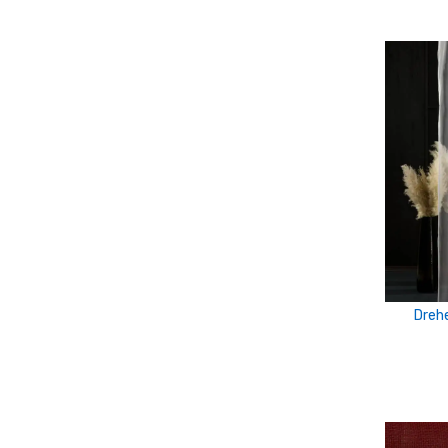
ezüst
Ezüst szürke
ezüst-fehér
fahéj-kék
fehér-drapp-fekete
fehér-ezüst
Fehér-fahéj
fehér-fekete
Dreh
Fehér-kék
fehér-méregzöld
Fehér-szürke
fekete-arany