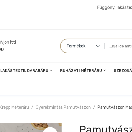
Függöny, lakástex
vjon itt!
Termékek
00
LAKÁSTEXTIL DARABÁRU
RUHÁZATI MÉTERÁRU
SZEZONÁ
 Krepp Méteráru
Gyerekmintás Pamutvászon
Pamutvászon Mac
Pamutvász