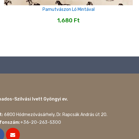
Pamutvászon Ló Mintával
1,680
Ft
ados-Szilvási Ivett Gyöngyi ev.
t:
6800 Hódmezővásárhely, Dr. Rapcsák András út 20.
efonszám:
+36-20-263-5300