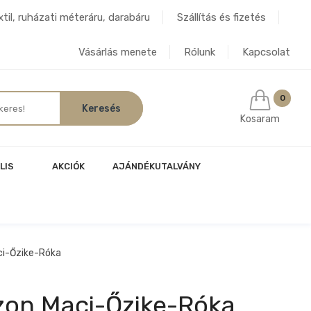
til, ruházati méteráru, darabáru
Szállítás és fizetés
Vásárlás menete
Rólunk
Kapcsolat
0
Kosaram
LIS
AKCIÓK
AJÁNDÉKUTALVÁNY
i-Őzike-Róka
on Maci-Őzike-Róka