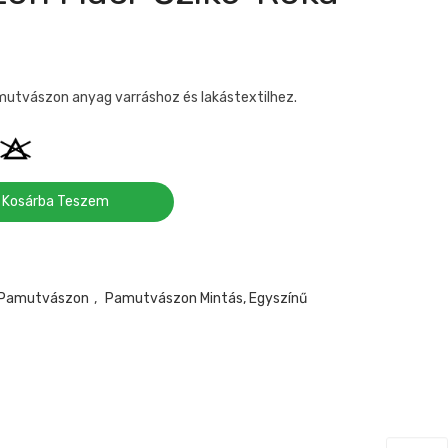
mutvászon anyag varráshoz és lakástextilhez.
Kosárba Teszem
 Pamutvászon
,
Pamutvászon Mintás, Egyszínű