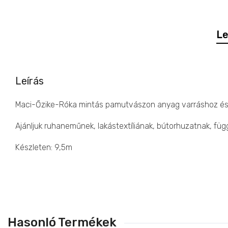
Le
Leírás
Maci-Őzike-Róka mintás pamutvászon anyag varráshoz és laká
Ajánljuk ruhaneműnek, lakástextíliának, bútorhuzatnak, fü
Készleten: 9,5m
Hasonló Termékek