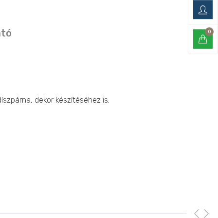
ató
0
íszpárna, dekor készítéséhez is.