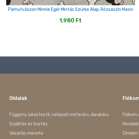
Pamutvászon Minnie Egér Mintás Szürke Alap, Rózsaszín Masni
1,980
Ft
Oldalak
Fióko
Függöny, lakástextil, ruházati méteráru, darabáru
Fiókom 
Szállítás és fizetés
Rendelé
Vásárlás menete
Címeim 