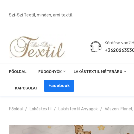
Szi-Szi Textil, minden, ami textil.
Kérdése van? Hí
+362026353
FŐOLDAL
FÜGGÖNYÖK
LAKÁSTEXTIL MÉTERÁRU
Angin, Pelenka, Milonó, Pul Anyagok
Facebook
KAPCSOLAT
Főoldal
Lakástextil
Lakástextil Anyagok
Vászon, Flanel,