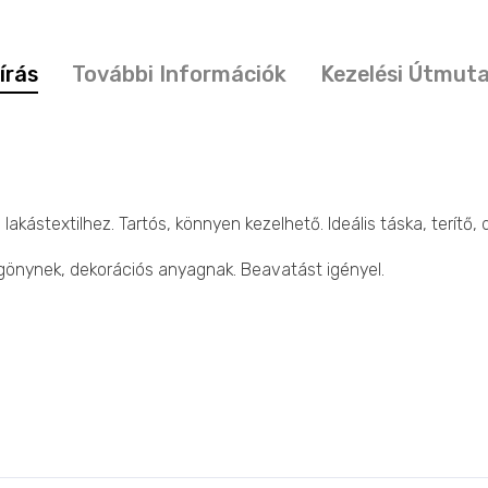
írás
További Információk
Kezelési Útmut
stextilhez. Tartós, könnyen kezelhető. Ideális táska, terítő, d
ggönynek, dekorációs anyagnak. Beavatást igényel.