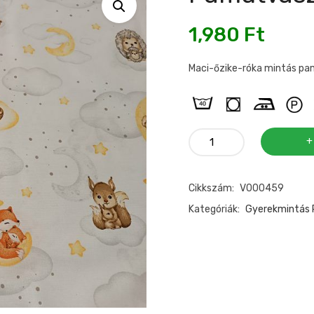
1,980
Ft
Maci-őzike-róka mintás pa
Pamutvászon
maci-
őzike-
Cikkszám:
V000459
róka
mennyiség
Kategóriák:
Gyerekmintás