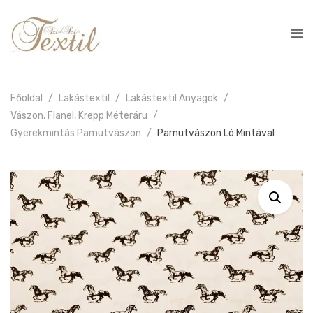
Főoldal
Lakástextil
Lakástextil Anyagok
Vászon, Flanel, Krepp Méteráru
Gyerekmintás Pamutvászon
Pamutvászon Ló Mintával