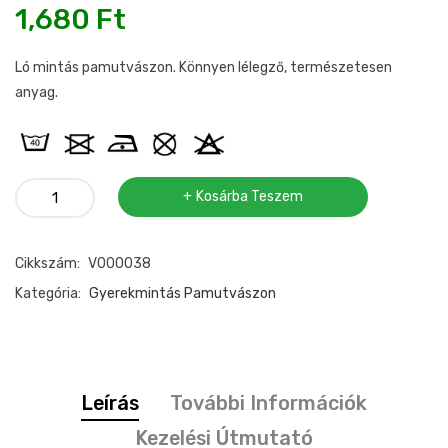
1,680
Ft
Ló mintás pamutvászon. Könnyen lélegző, természetesen
anyag.
Pamutvászon
Kosárba Teszem
ló
mintával
Cikkszám:
V000038
mennyiség
Kategória:
Gyerekmintás Pamutvászon
Leírás
További Információk
Kezelési Útmutató