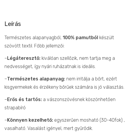
Leírás
Természetes alapanyagból,
100% pamutból
készült
szövött textil. Főbb jellemzői:
–
Légáteresztő:
kiválóan szellőzik, nem tartja meg a
nedvességet, így nyári ruházatnak is ideális.
–
Természetes alapanyag:
nem irritálja a bőrt, ezért
kisgyermekek és érzékeny bőrűek számára is jó választás.
–
Erős és tartós:
a vászonszövésnek köszönhetően
strapabíró
–
Könnyen kezelhető:
egyszerűen mosható (30-40fok) ,
vasalható. Vasalást igényel, mert gyűrődik.