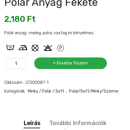
Polár Anyag Fekete
2,180
Ft
Polár anyag -meleg, puha, vastag és kényelmes.
Polár
Kosárba Teszem
anyag
fekete
Cikkszám:
LT000087-1
mennyiség
Kategóriák:
Minky / Polár / Soft
,
Polár/soft/Minky/szőrme
Leírás
További Információk